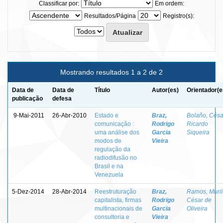
Classificar por:
Em ordem:
Resultados/Página
Registro(s):
Mostrando resultados 1 a 2 de 2
Data de
Data de
Título
Autor(es)
Orientador(e
publicação
defesa
9-Mai-2011
26-Abr-2010
Estado e
Braz,
Bolaño, Césa
comunicação :
Rodrigo
Ricardo
uma análise dos
Garcia
Siqueira
modos de
Vieira
regulação da
radiodifusão no
Brasil e na
Venezuela
5-Dez-2014
28-Abr-2014
Reestruturação
Braz,
Ramos, Muril
capitalista, firmas
Rodrigo
César de
multinacionais de
Garcia
Oliveira
consultoria e
Vieira