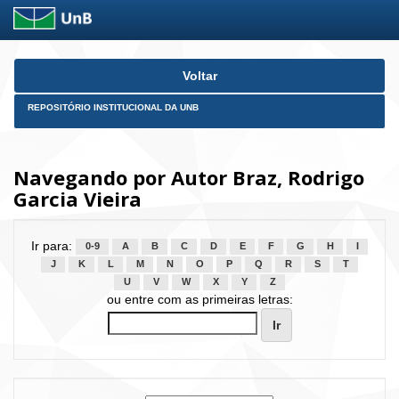
Skip
Voltar
navigation
REPOSITÓRIO INSTITUCIONAL DA UNB
Navegando por Autor Braz, Rodrigo
Garcia Vieira
Ir para:
0-9
A
B
C
D
E
F
G
H
I
J
K
L
M
N
O
P
Q
R
S
T
U
V
W
X
Y
Z
ou entre com as primeiras letras: