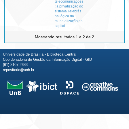
telecomunicações
: a privatização do
sistema Telebrás
na lógica da
mundialização do
capital
Mostrando resultados 1 a 2 de 2
Universidade de Brasília - Biblioteca Central
Coordenadoria de Gestão da Informação Digital - GID
(61) 3107-2683
repositorio@unb.br
Fale conosco