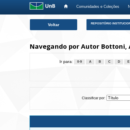
Comunidades e Coleções
Skip
REPOSITÓRIO INSTITUCIO
Voltar
navigation
Navegando por Autor Bottoni,
Ir para:
0-9
A
B
C
D
E
Classificar por: