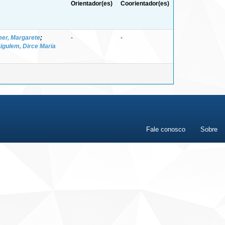
Orientador(es)
Coorientador(es)
er, Margarete
;
-
-
igulem, Dirce Maria
Fale conosco
Sobre