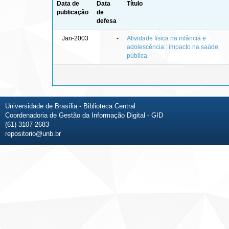
Data de
Data
Título
publicação
de
defesa
Jan-2003
-
Atividade física na infância e
adolescência : impacto na saúde
pública
Universidade de Brasília - Biblioteca Central
Coordenadoria de Gestão da Informação Digital - GID
(61) 3107-2683
repositorio@unb.br