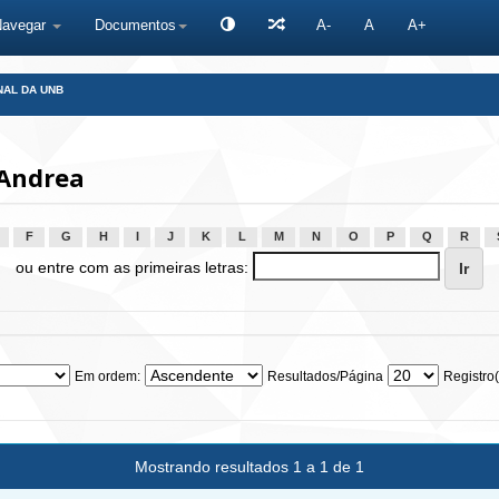
Navegar
Documentos
A-
A
A+
NAL DA UNB
 Andrea
F
G
H
I
J
K
L
M
N
O
P
Q
R
ou entre com as primeiras letras:
Em ordem:
Resultados/Página
Registro(
Mostrando resultados 1 a 1 de 1