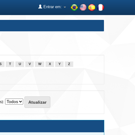
Entrar em:
S
T
U
V
W
X
Y
Z
s):