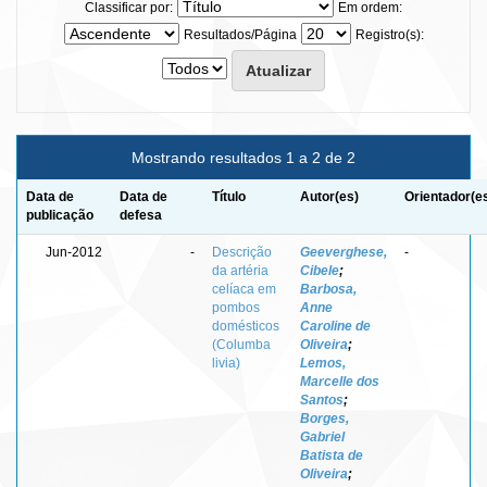
Classificar por:
Em ordem:
Resultados/Página
Registro(s):
Mostrando resultados 1 a 2 de 2
Data de
Data de
Título
Autor(es)
Orientador(e
publicação
defesa
Jun-2012
-
Descrição
Geeverghese,
-
da artéria
Cibele
;
celíaca em
Barbosa,
pombos
Anne
domésticos
Caroline de
(Columba
Oliveira
;
livia)
Lemos,
Marcelle dos
Santos
;
Borges,
Gabriel
Batista de
Oliveira
;