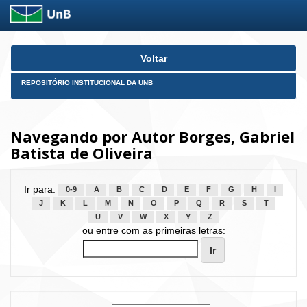
Skip
Voltar
navigation
REPOSITÓRIO INSTITUCIONAL DA UNB
Navegando por Autor Borges, Gabriel
Batista de Oliveira
Ir para:
0-9
A
B
C
D
E
F
G
H
I
J
K
L
M
N
O
P
Q
R
S
T
U
V
W
X
Y
Z
ou entre com as primeiras letras: