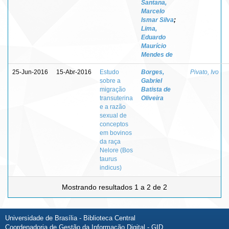
Santana,
Marcelo
Ismar Silva
;
Lima,
Eduardo
Maurício
Mendes de
25-Jun-2016
15-Abr-2016
Estudo
Borges,
Pivato, Ivo
sobre a
Gabriel
migração
Batista de
transuterina
Oliveira
e a razão
sexual de
conceptos
em bovinos
da raça
Nelore (Bos
taurus
indicus)
Mostrando resultados 1 a 2 de 2
Universidade de Brasília - Biblioteca Central
Coordenadoria de Gestão da Informação Digital - GID