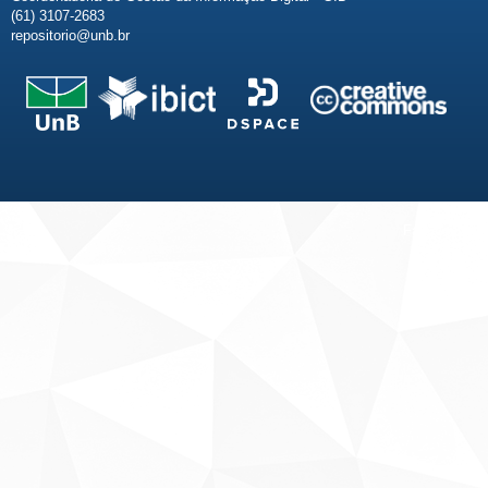
(61) 3107-2683
repositorio@unb.br
Fale conosco
Sobre