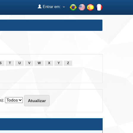
Entrar em:
S
T
U
V
W
X
Y
Z
s):