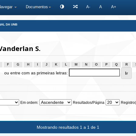
Navegar
Documentos
A-
A
A+
NAL DA UNB
Vanderlan S.
F
G
H
I
J
K
L
M
N
O
P
Q
R
ou entre com as primeiras letras:
Em ordem:
Resultados/Página
Registro(
Mostrando resultados 1 a 1 de 1