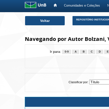
Comunidades e Coleções
Skip
REPOSITÓRIO INSTITUCIO
Voltar
navigation
Navegando por Autor Bolzani, 
Ir para:
0-9
A
B
C
D
E
Classificar por: