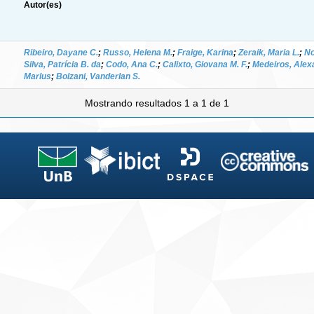
Autor(es)
Ribeiro, Dayane C.
;
Russo, Helena M.
;
Fraige, Karina
;
Zeraik, Maria L.
;
No
Silva, Patrícia B. da
;
Codo, Ana C.
;
Calixto, Giovana M. F.
;
Medeiros, Alexa
Marlus
;
Bolzani, Vanderlan S.
Mostrando resultados 1 a 1 de 1