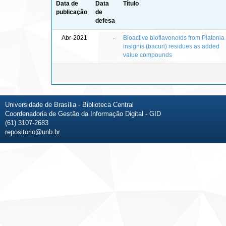
Data de
Data
Título
publicação
de
defesa
Abr-2021
-
Bioactive bioflavonoids from Platonia
insignis (bacuri) residues as added
value compounds
Universidade de Brasília - Biblioteca Central
Coordenadoria de Gestão da Informação Digital - GID
(61) 3107-2683
repositorio@unb.br