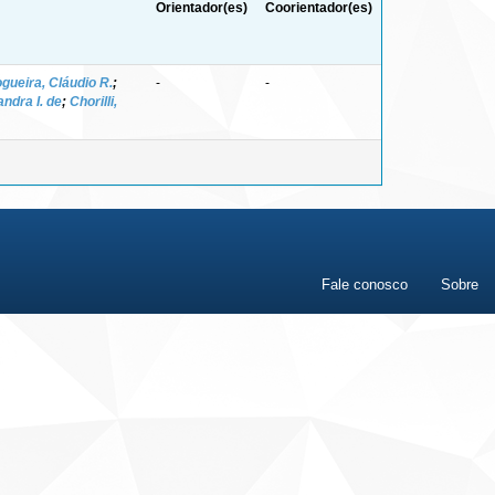
Orientador(es)
Coorientador(es)
gueira, Cláudio R.
;
-
-
ndra I. de
;
Chorilli,
Fale conosco
Sobre