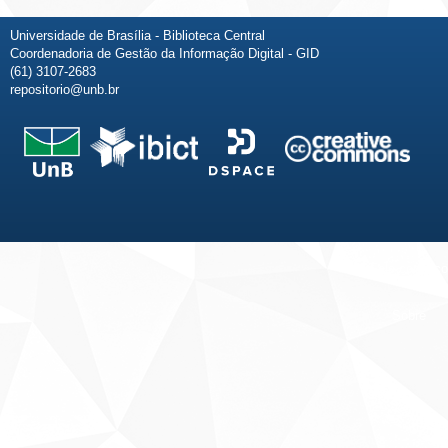
Universidade de Brasília - Biblioteca Central
Coordenadoria de Gestão da Informação Digital - GID
(61) 3107-2683
repositorio@unb.br
Fale conosco
Sobre