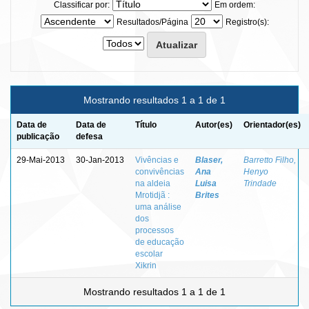
Classificar por:
Em ordem:
Resultados/Página
Registro(s):
Mostrando resultados 1 a 1 de 1
Data de
Data de
Título
Autor(es)
Orientador(es)
publicação
defesa
29-Mai-2013
30-Jan-2013
Vivências e
Blaser,
Barretto Filho,
convivências
Ana
Henyo
na aldeia
Luisa
Trindade
Mrotidjã :
Brites
uma análise
dos
processos
de educação
escolar
Xikrin
Mostrando resultados 1 a 1 de 1