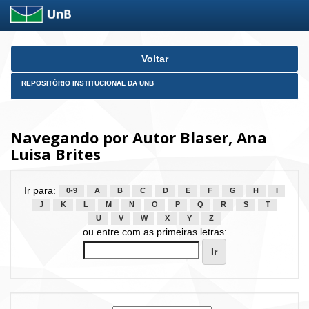
Skip
Voltar
navigation
REPOSITÓRIO INSTITUCIONAL DA UNB
Navegando por Autor Blaser, Ana
Luisa Brites
Ir para:
0-9
A
B
C
D
E
F
G
H
I
J
K
L
M
N
O
P
Q
R
S
T
U
V
W
X
Y
Z
ou entre com as primeiras letras: