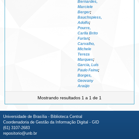
Bernardes,
Marciele
Berger
;
Bauchspiess,
Adolfo
;
Pourre,
Carlla Brito
Furlan
;
Carvalho,
Michele
Tereza
Marques
;
Garcia, Luís
Paulo Faina
;
Borges,
Geovany
Araújo
Mostrando resultados 1 a 1 de 1
Universidade de Brasília - Biblioteca Central
Coordenadoria de Gestão da Informação Digital - GID
(61) 3107-2683
repositorio@unb.br