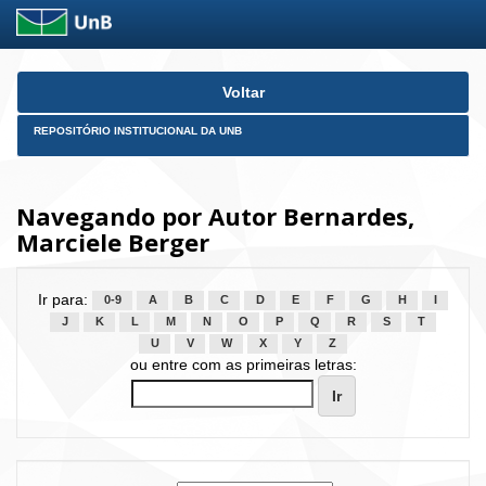
Skip
Voltar
navigation
REPOSITÓRIO INSTITUCIONAL DA UNB
Navegando por Autor Bernardes,
Marciele Berger
Ir para:
0-9
A
B
C
D
E
F
G
H
I
J
K
L
M
N
O
P
Q
R
S
T
U
V
W
X
Y
Z
ou entre com as primeiras letras: