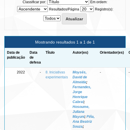
Classificar por:
Em ordem:
Resultados/Página
Registro(s):
Mostrando resultados 1 a 1 de 1
Data de
Data
Título
Autor(es)
Orientador(es)
publicação
de
defesa
2022
-
8. Iniciativas
Moysés,
-
-
experimentais
David de
Almeida
;
Fernandes,
Jorge
Henrique
Cabral
;
Hosoume,
Juliana
Mayuni
;
Piña,
Ana Beatriz
Souza
;