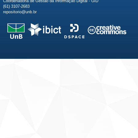
Coordenadoria de Gestão da Informação Digital - GID
(61) 3107-2683
repositorio@unb.br
Fale conosco
Sobre