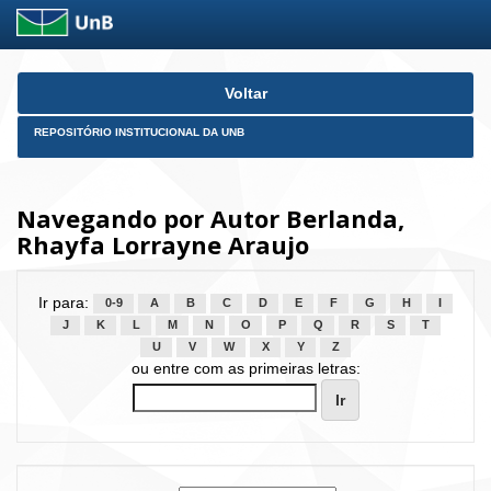
Skip
Voltar
navigation
REPOSITÓRIO INSTITUCIONAL DA UNB
Navegando por Autor Berlanda,
Rhayfa Lorrayne Araujo
Ir para:
0-9
A
B
C
D
E
F
G
H
I
J
K
L
M
N
O
P
Q
R
S
T
U
V
W
X
Y
Z
ou entre com as primeiras letras: