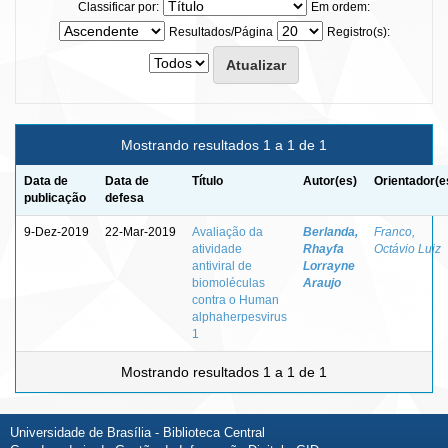
Classificar por:
Em ordem:
Resultados/Página
Registro(s):
Mostrando resultados 1 a 1 de 1
Data de
Data de
Título
Autor(es)
Orientador(e
publicação
defesa
9-Dez-2019
22-Mar-2019
Avaliação da
Berlanda,
Franco,
atividade
Rhayfa
Octávio Luiz
antiviral de
Lorrayne
biomoléculas
Araujo
contra o Human
alphaherpesvirus
1
Mostrando resultados 1 a 1 de 1
Universidade de Brasília - Biblioteca Central