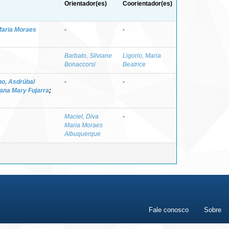
Orientador(es)
Coorientador(es)
Maria Moraes
-
-
Barbato, Silviane
Ligorio, Maria
Bonaccorsi
Beatrice
ho, Asdrúbal
-
-
ana Mary Fujarra
;
Maciel, Diva
-
Maria Moraes
Albuquerque
Fale conosco
Sobre