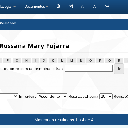
Navegar
Documentos
A-
A
A+
NAL DA UNB
 Rossana Mary Fujarra
F
G
H
I
J
K
L
M
N
O
P
Q
R
ou entre com as primeiras letras:
Em ordem:
Resultados/Página
Registro(
Mostrando resultados 1 a 4 de 4