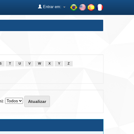
Entrar em:
S
T
U
V
W
X
Y
Z
s):