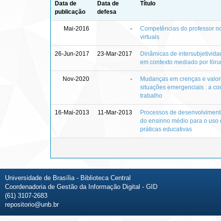
Data de
Data de
Título
publicação
defesa
Mai-2016
-
Competências do professor n
virtuais
26-Jun-2017
23-Mar-2017
Dinâmicas de intersubjetivida
em contexto mediado por fóru
Nov-2020
-
Mudanças em crenças e valor
situações emergenciais : a c
trabalho
16-Mai-2013
11-Mar-2013
Processos de desenvolviment
do ensinno médio para o uso 
práticas educativas
Universidade de Brasília - Biblioteca Central
Coordenadoria de Gestão da Informação Digital - GID
(61) 3107-2683
repositorio@unb.br