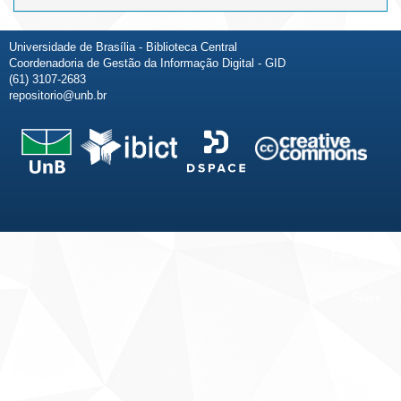
Universidade de Brasília - Biblioteca Central
Coordenadoria de Gestão da Informação Digital - GID
(61) 3107-2683
repositorio@unb.br
Fale conosco
Sobre