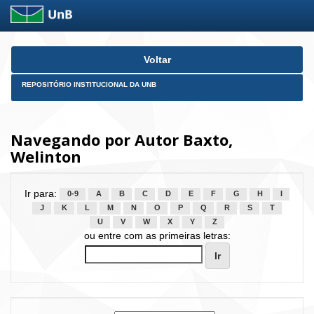
Skip
Voltar
navigation
REPOSITÓRIO INSTITUCIONAL DA UNB
Navegando por Autor Baxto,
Welinton
Ir para:
0-9
A
B
C
D
E
F
G
H
I
J
K
L
M
N
O
P
Q
R
S
T
U
V
W
X
Y
Z
ou entre com as primeiras letras: