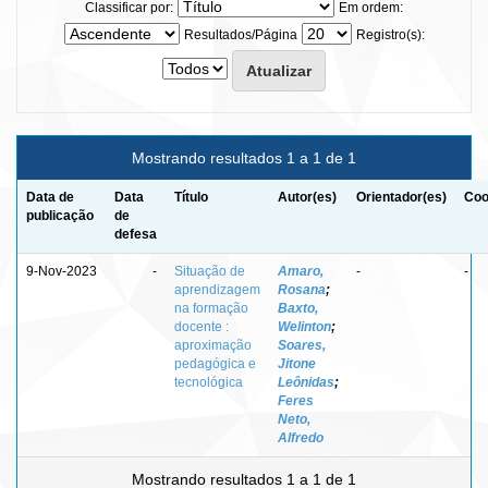
Classificar por:
Em ordem:
Resultados/Página
Registro(s):
Mostrando resultados 1 a 1 de 1
Data de
Data
Título
Autor(es)
Orientador(es)
Coo
publicação
de
defesa
9-Nov-2023
-
Situação de
Amaro,
-
-
aprendizagem
Rosana
;
na formação
Baxto,
docente :
Welinton
;
aproximação
Soares,
pedagógica e
Jitone
tecnológica
Leônidas
;
Feres
Neto,
Alfredo
Mostrando resultados 1 a 1 de 1