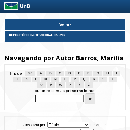
Skip
Voltar
navigation
REPOSITÓRIO INSTITUCIONAL DA UNB
Navegando por Autor Barros, Marilia
Ir para:
0-9
A
B
C
D
E
F
G
H
I
J
K
L
M
N
O
P
Q
R
S
T
U
V
W
X
Y
Z
ou entre com as primeiras letras:
Classificar por:
Em ordem: