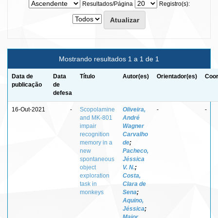
Resultados/Página
Registro(s):
Mostrando resultados 1 a 1 de 1
Data de
Data
Título
Autor(es)
Orientador(es)
Coor
publicação
de
defesa
16-Out-2021
-
Scopolamine
Oliveira,
-
-
and MK-801
André
impair
Wagner
recognition
Carvalho
memory in a
de
;
new
Pacheco,
spontaneous
Jéssica
object
V. N.
;
exploration
Costa,
task in
Clara de
monkeys
Sena
;
Aquino,
Jéssica
;
Maior,