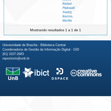
Rafael
Plakoudi
Souto
;
Barros,
Marilia
Mostrando resultados 1 a 1 de 1
Universidade de Brasília - Biblioteca Central
Coordenadoria de Gestão da Informação Digital - GID
(61) 3107-2683
repositorio@unb.br
Fale conosco