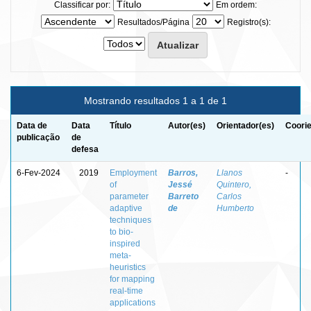
Classificar por:
Em ordem:
Resultados/Página
Registro(s):
Mostrando resultados 1 a 1 de 1
Data de
Data
Título
Autor(es)
Orientador(es)
Coorie
publicação
de
defesa
6-Fev-2024
2019
Employment
Barros,
Llanos
-
of
Jessé
Quintero,
parameter
Barreto
Carlos
adaptive
de
Humberto
techniques
to bio-
inspired
meta-
heuristics
for mapping
real-time
applications