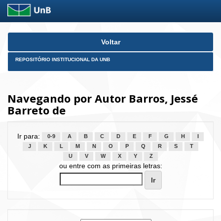
Skip
Voltar
navigation
REPOSITÓRIO INSTITUCIONAL DA UNB
Navegando por Autor Barros, Jessé
Barreto de
Ir para:
0-9
A
B
C
D
E
F
G
H
I
J
K
L
M
N
O
P
Q
R
S
T
U
V
W
X
Y
Z
ou entre com as primeiras letras: