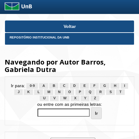
Skip
Voltar
navigation
REPOSITÓRIO INSTITUCIONAL DA UNB
Navegando por Autor Barros,
Gabriela Dutra
Ir para:
0-9
A
B
C
D
E
F
G
H
I
J
K
L
M
N
O
P
Q
R
S
T
U
V
W
X
Y
Z
ou entre com as primeiras letras: