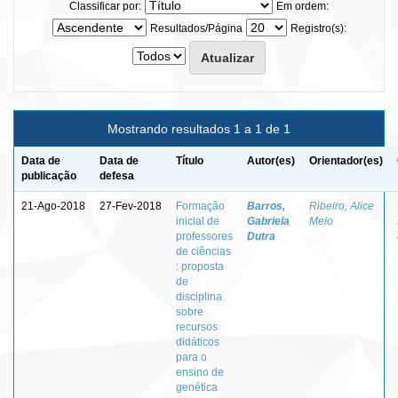
Classificar por:
Em ordem:
Resultados/Página
Registro(s):
Mostrando resultados 1 a 1 de 1
Data de
Data de
Título
Autor(es)
Orientador(es)
publicação
defesa
21-Ago-2018
27-Fev-2018
Formação
Barros,
Ribeiro, Alice
inicial de
Gabriela
Melo
professores
Dutra
de ciências
: proposta
de
disciplina
sobre
recursos
didáticos
para o
ensino de
genética