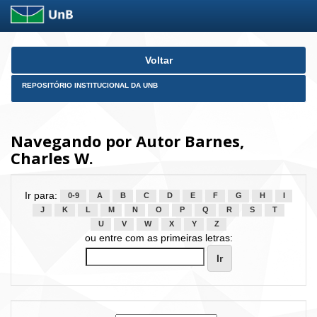
Skip
Voltar
navigation
REPOSITÓRIO INSTITUCIONAL DA UNB
Navegando por Autor Barnes,
Charles W.
Ir para:
0-9
A
B
C
D
E
F
G
H
I
J
K
L
M
N
O
P
Q
R
S
T
U
V
W
X
Y
Z
ou entre com as primeiras letras: