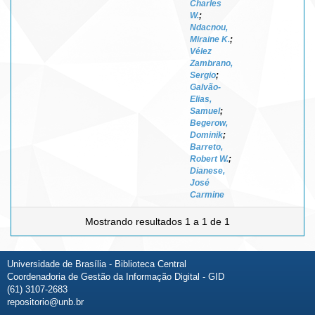
Charles
W.
;
Ndacnou,
Miraine K.
;
Vélez
Zambrano,
Sergio
;
Galvão-
Elias,
Samuel
;
Begerow,
Dominik
;
Barreto,
Robert W.
;
Dianese,
José
Carmine
Mostrando resultados 1 a 1 de 1
Universidade de Brasília - Biblioteca Central
Coordenadoria de Gestão da Informação Digital - GID
(61) 3107-2683
repositorio@unb.br