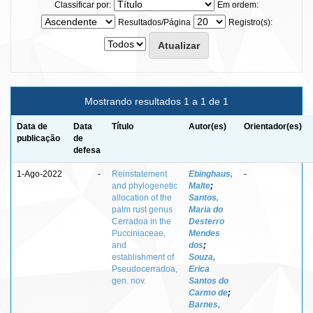
Classificar por:
Em ordem:
Resultados/Página
Registro(s):
Mostrando resultados 1 a 1 de 1
Data de
Data
Título
Autor(es)
Orientador(es)
publicação
de
defesa
1-Ago-2022
-
Reinstatement
Ebinghaus,
-
and phylogenetic
Malte
;
allocation of the
Santos,
palm rust genus
Maria do
Cerradoa in the
Desterro
Pucciniaceae,
Mendes
and
dos
;
establishment of
Souza,
Pseudocerradoa,
Erica
gen. nov.
Santos do
Carmo de
;
Barnes,