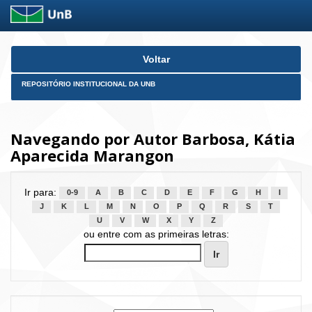
Skip
Voltar
navigation
REPOSITÓRIO INSTITUCIONAL DA UNB
Navegando por Autor Barbosa, Kátia
Aparecida Marangon
Ir para:
0-9
A
B
C
D
E
F
G
H
I
J
K
L
M
N
O
P
Q
R
S
T
U
V
W
X
Y
Z
ou entre com as primeiras letras: