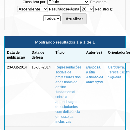
Classificar por:
Em ordem:
Resultados/Página
Registro(s):
Mostrando resultados 1 a 1 de 1
Data de
Data de
Título
Autor(es)
Orientador(e
publicação
defesa
23-Out-2014
15-Jul-2014
Representações
Barbosa,
Cerqueira,
sociais de
Kátia
Teresa Cristi
professores dos
Aparecida
Siqueira
anos finais do
Marangon
ensino
fundamental
sobre a
aprendizagem
de estudantes
com deficiência
em escolas
inclusivas