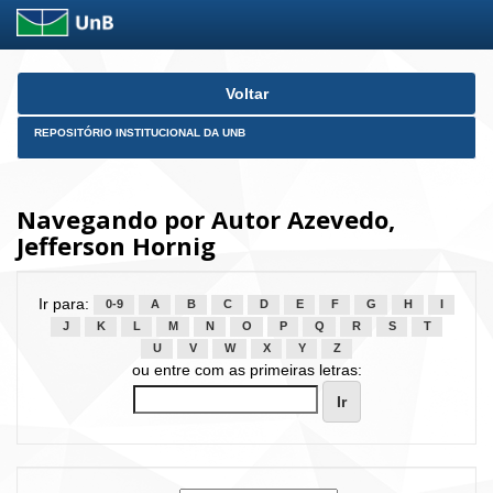
Skip
Voltar
navigation
REPOSITÓRIO INSTITUCIONAL DA UNB
Navegando por Autor Azevedo,
Jefferson Hornig
Ir para:
0-9
A
B
C
D
E
F
G
H
I
J
K
L
M
N
O
P
Q
R
S
T
U
V
W
X
Y
Z
ou entre com as primeiras letras: