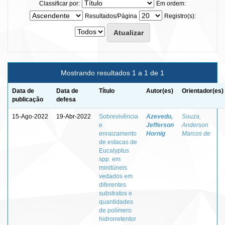
Classificar por:
Em ordem:
Resultados/Página
Registro(s):
Mostrando resultados 1 a 1 de 1
Data de
Data de
Título
Autor(es)
Orientador(es)
publicação
defesa
15-Ago-2022
19-Abr-2022
Sobrevivência
Azevedo,
Souza,
e
Jefferson
Anderson
enraizamento
Hornig
Marcos de
de estacas de
Eucalyptus
spp. em
minitúneis
vedados em
diferentes
substratos e
quantidades
de polímero
hidrorretentor