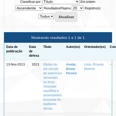
Classificar por:
Em ordem:
Resultados/Página
Registro(s):
Mostrando resultados 1 a 1 de 1
Data de
Data
Título
Autor(es)
Orientador(es)
Coo
publicação
de
defesa
13-Nov-2013
2013
Efeitos de
Avelar,
Lima, Ricardo
-
um circuito
Bruna
Moreno
de exercícios
Pereira
sensoriais
na força
muscular,
equilíbrio e
desempenho
funcional de
mulheres
idosas