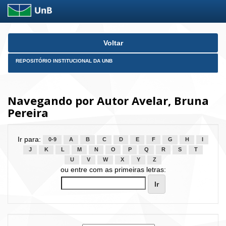
Skip
Voltar
navigation
REPOSITÓRIO INSTITUCIONAL DA UNB
Navegando por Autor Avelar, Bruna
Pereira
Ir para:
0-9
A
B
C
D
E
F
G
H
I
J
K
L
M
N
O
P
Q
R
S
T
U
V
W
X
Y
Z
ou entre com as primeiras letras: