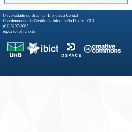
Universidade de Brasília - Biblioteca Central
Coordenadoria de Gestão da Informação Digital - GID
(61) 3107-2683
repositorio@unb.br
Fale conosco
Sobre