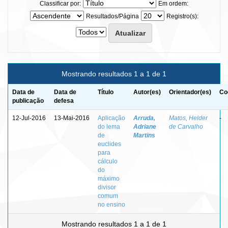
Classificar por:
Em ordem:
Resultados/Página
Registro(s):
Mostrando resultados 1 a 1 de 1
Data de
Data de
Título
Autor(es)
Orientador(es)
Co
publicação
defesa
12-Jul-2016
13-Mai-2016
Aplicação
Arruda,
Matos, Helder
-
do lema
Adriane
de Carvalho
de
Martins
euclides
para
cálculo
do
máximo
divisor
comum
no ensino
Mostrando resultados 1 a 1 de 1