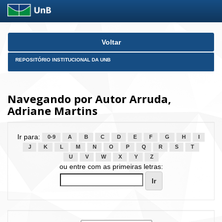
Skip
Voltar
navigation
REPOSITÓRIO INSTITUCIONAL DA UNB
Navegando por Autor Arruda,
Adriane Martins
Ir para:
0-9
A
B
C
D
E
F
G
H
I
J
K
L
M
N
O
P
Q
R
S
T
U
V
W
X
Y
Z
ou entre com as primeiras letras: