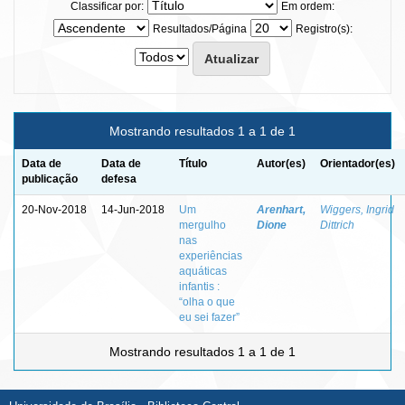
Classificar por:
Em ordem:
Resultados/Página
Registro(s):
Mostrando resultados 1 a 1 de 1
Data de
Data de
Título
Autor(es)
Orientador(es)
publicação
defesa
20-Nov-2018
14-Jun-2018
Um
Arenhart,
Wiggers, Ingrid
mergulho
Dione
Dittrich
nas
experiências
aquáticas
infantis :
“olha o que
eu sei fazer”
Mostrando resultados 1 a 1 de 1