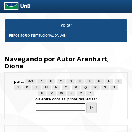
Skip
Voltar
navigation
REPOSITÓRIO INSTITUCIONAL DA UNB
Navegando por Autor Arenhart,
Dione
Ir para:
0-9
A
B
C
D
E
F
G
H
I
J
K
L
M
N
O
P
Q
R
S
T
U
V
W
X
Y
Z
ou entre com as primeiras letras: