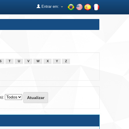
Entrar em:
S
T
U
V
W
X
Y
Z
s):