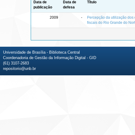
Data de
Data de
Título
publicação
defesa
2009
-
Percepção da utilização dos 
fiscais do Rio Grande do Nor
Universidade de Brasília - Biblioteca Central
Coordenadoria de Gestão da Informação Digital - GID
(61) 3107-2683
repositorio@unb.br