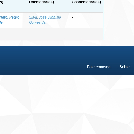
s)
Orientador(es)
Coorientador(es)
Neto, Pedro
Silva, José Dionísio
-
de
Gomes da
Fale conosco
Sobre