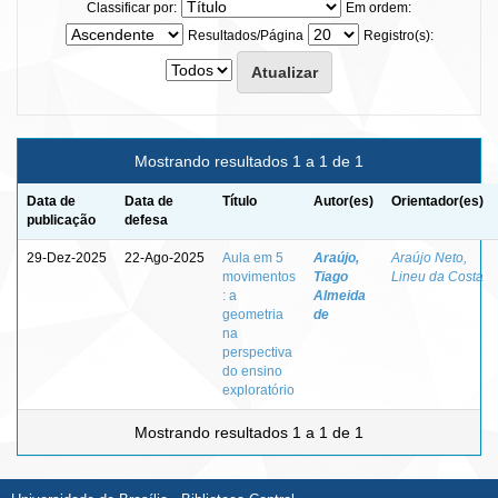
Classificar por:
Em ordem:
Resultados/Página
Registro(s):
Mostrando resultados 1 a 1 de 1
Data de
Data de
Título
Autor(es)
Orientador(es)
publicação
defesa
29-Dez-2025
22-Ago-2025
Aula em 5
Araújo,
Araújo Neto,
movimentos
Tiago
Lineu da Costa
: a
Almeida
geometria
de
na
perspectiva
do ensino
exploratório
Mostrando resultados 1 a 1 de 1