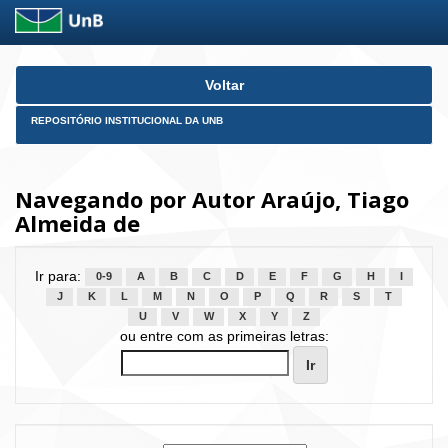
Skip
Voltar
navigation
REPOSITÓRIO INSTITUCIONAL DA UNB
Navegando por Autor Araújo, Tiago
Almeida de
Ir para:
0-9
A
B
C
D
E
F
G
H
I
J
K
L
M
N
O
P
Q
R
S
T
U
V
W
X
Y
Z
ou entre com as primeiras letras: