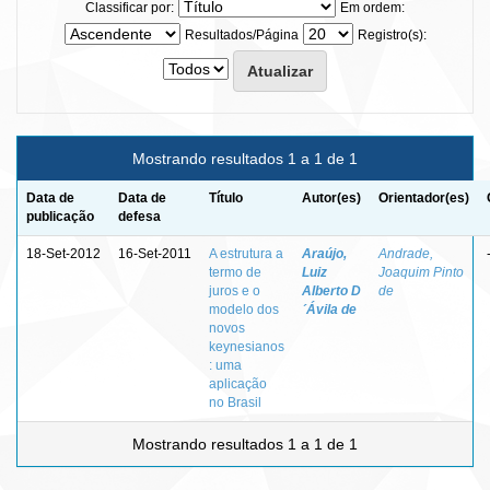
Classificar por:
Em ordem:
Resultados/Página
Registro(s):
Mostrando resultados 1 a 1 de 1
Data de
Data de
Título
Autor(es)
Orientador(es)
publicação
defesa
18-Set-2012
16-Set-2011
A estrutura a
Araújo,
Andrade,
termo de
Luiz
Joaquim Pinto
juros e o
Alberto D
de
modelo dos
´Ávila de
novos
keynesianos
: uma
aplicação
no Brasil
Mostrando resultados 1 a 1 de 1