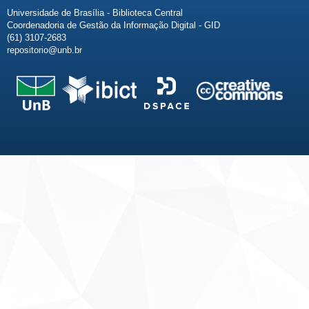
Universidade de Brasília - Biblioteca Central
Coordenadoria de Gestão da Informação Digital - GID
(61) 3107-2683
repositorio@unb.br
Fale conosco
Sobre