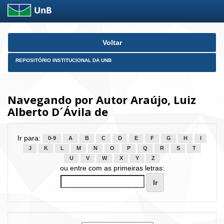
Skip
Voltar
navigation
REPOSITÓRIO INSTITUCIONAL DA UNB
Navegando por Autor Araújo, Luiz
Alberto D´Ávila de
Ir para:
0-9
A
B
C
D
E
F
G
H
I
J
K
L
M
N
O
P
Q
R
S
T
U
V
W
X
Y
Z
ou entre com as primeiras letras: