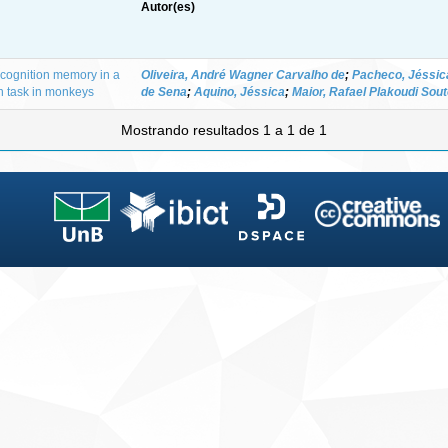
Autor(es)
cognition memory in a
Oliveira, André Wagner Carvalho de
;
Pacheco, Jéssica
n task in monkeys
de Sena
;
Aquino, Jéssica
;
Maior, Rafael Plakoudi Sou
Mostrando resultados 1 a 1 de 1