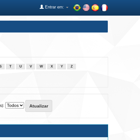
Entrar em:
S
T
U
V
W
X
Y
Z
s):