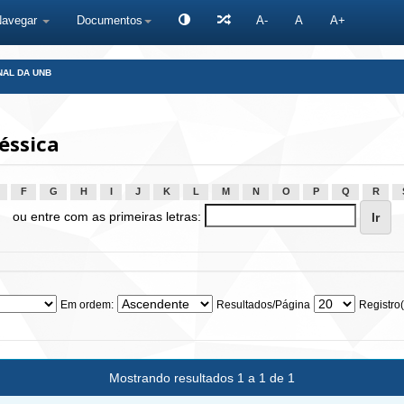
Navegar
Documentos
A-
A
A+
NAL DA UNB
éssica
F
G
H
I
J
K
L
M
N
O
P
Q
R
ou entre com as primeiras letras:
Em ordem:
Resultados/Página
Registro(
Mostrando resultados 1 a 1 de 1