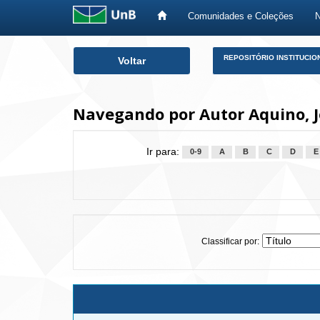
Comunidades e Coleções
Skip
REPOSITÓRIO INSTITUCIO
Voltar
navigation
Navegando por Autor Aquino, J
Ir para:
0-9
A
B
C
D
E
Classificar por: