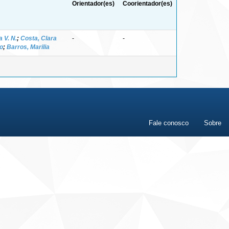
Orientador(es)
Coorientador(es)
 V. N.
;
Costa, Clara
-
-
to
;
Barros, Marilia
Fale conosco
Sobre