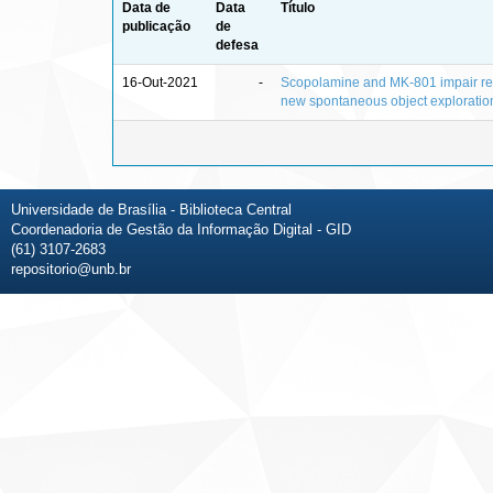
Data de
Data
Título
publicação
de
defesa
16-Out-2021
-
Scopolamine and MK-801 impair re
new spontaneous object exploratio
Universidade de Brasília - Biblioteca Central
Coordenadoria de Gestão da Informação Digital - GID
(61) 3107-2683
repositorio@unb.br