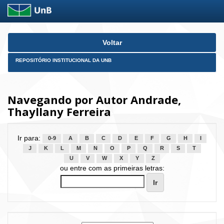
Skip
Voltar
navigation
REPOSITÓRIO INSTITUCIONAL DA UNB
Navegando por Autor Andrade,
Thayllany Ferreira
Ir para:
0-9
A
B
C
D
E
F
G
H
I
J
K
L
M
N
O
P
Q
R
S
T
U
V
W
X
Y
Z
ou entre com as primeiras letras: