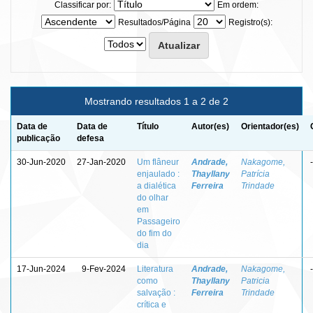
Classificar por:
Em ordem:
Resultados/Página
Registro(s):
Mostrando resultados 1 a 2 de 2
Data de
Data de
Título
Autor(es)
Orientador(es)
publicação
defesa
30-Jun-2020
27-Jan-2020
Um flâneur
Andrade,
Nakagome,
-
enjaulado :
Thayllany
Patrícia
a dialética
Ferreira
Trindade
do olhar
em
Passageiro
do fim do
dia
17-Jun-2024
9-Fev-2024
Literatura
Andrade,
Nakagome,
-
como
Thayllany
Patricia
salvação :
Ferreira
Trindade
crítica e