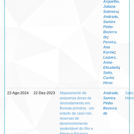
Arguelho,
Juliana
Sobreira
;
Andrade,
Samira
Pinho
Bezerra
de
;
Pereira,
Ana
Karine
;
Laques,
Anne-
Elisabeth
;
Saito,
Carlos
Hiroo
22-Ago-2024
22-Dez-2023
Mapeamento de
Andrade,
Saito
pequenas áreas de
Samira
Hiroo
desmatamento em
Pinho
floresta primária : um
Bezerra
estudo de caso nas
de
reservas de
desenvolvimento
sustentável do Rio e
Negro e Puranga