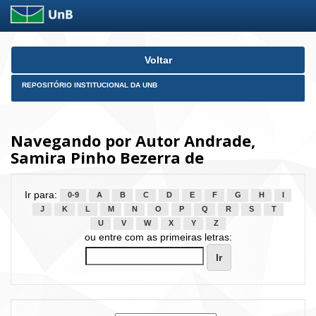
Skip
Voltar
navigation
REPOSITÓRIO INSTITUCIONAL DA UNB
Navegando por Autor Andrade,
Samira Pinho Bezerra de
Ir para:
0-9
A
B
C
D
E
F
G
H
I
J
K
L
M
N
O
P
Q
R
S
T
U
V
W
X
Y
Z
ou entre com as primeiras letras: