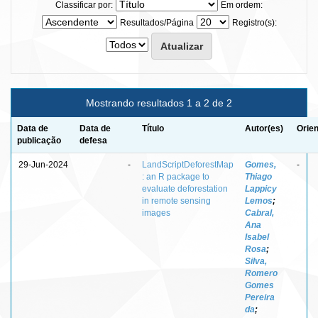
Classificar por:
Em ordem:
Resultados/Página
Registro(s):
Mostrando resultados 1 a 2 de 2
Data de
Data de
Título
Autor(es)
Orien
publicação
defesa
29-Jun-2024
-
LandScriptDeforestMap
Gomes,
-
: an R package to
Thiago
evaluate deforestation
Lappicy
in remote sensing
Lemos
;
images
Cabral,
Ana
Isabel
Rosa
;
Silva,
Romero
Gomes
Pereira
da
;