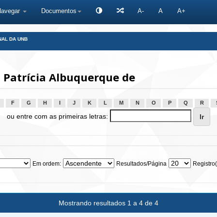
Navegar
Documentos
A-
A
A+
NAL DA UNB
 Patrícia Albuquerque de
F
G
H
I
J
K
L
M
N
O
P
Q
R
ou entre com as primeiras letras:
Em ordem:
Resultados/Página
Registro(
Mostrando resultados 1 a 4 de 4