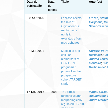
Data de
Data
Título
Autor(es)
publicação
de
defesa
8-Set-2020
-
Laccase affects
Frazão, Stefân
the rate of
Gorgonha, Ka
Cryptococcus
Silva
;
Casadev
neoformans
nonlytic
exocytosis from
macrophages
4-Mar-2021
-
Molecular and
Kurizky, Patr
cellular
Barbosa
;
Alb
biomarkers of
Andréa Teixei
COVID-19
Monteiro
;
Sil
prognosis :
Barbosa de
;
M
protocol for the
prospective
cohort TARGET
study
17-Dez-2012
2008
The stress
Matos, Laris
responsive and
Albuquerque 
morphologically
André Morae
regulated HSP90