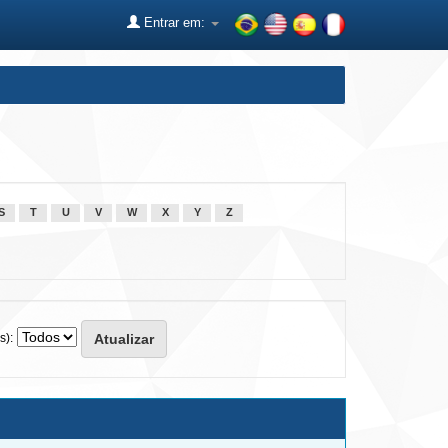
Entrar em:
S
T
U
V
W
X
Y
Z
s):