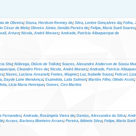
ia de Oliveira
;
Sousa, Herdson Renney de
;
Silva, Lenise Gonçalves da
;
Folha, 
io César de Melo
;
Oliveira Júnior, Getúlio Pereira de
;
Felipe, Maria Sueli Soares
all, Arturo
;
Nicola, André Moraes
;
Andrade, Patrícia Albuquerque de
icia Shu
;
Nóbrega, Otávio de Tolêdo
;
Soares, Alexandre Anderson de Sousa Mu
uquerque, Cleandro Pires de
;
Nicola, André Moraes
;
Andrade, Patrícia Albuque
ra
;
Naves, Luciana Ansaneli
;
Fontes, Wagner
;
Luz, Isabelle Souza
;
Felicori, Liz
va, Dayde Lane Mendonça
;
Espindola, Laila Salmen
;
Martins Filho, Olindo Assis
ota, Licia Maria Henrique
;
Gomes, Ciro Martins
sa Fernandes
;
Andrade, Rosângela Vieira de
;
Dantas, Alessandra da Silva
;
Andr
de
;
Arraes, Barbosa Monteiro Arraes
;
Pereira, Ildinete Silva
;
Felipe, Maria Suel
s