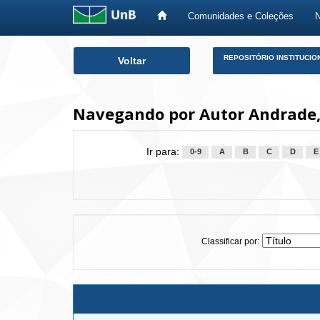
Comunidades e Coleções
Skip
REPOSITÓRIO INSTITUCIO
Voltar
navigation
Navegando por Autor Andrade,
Ir para:
0-9
A
B
C
D
E
Classificar por: