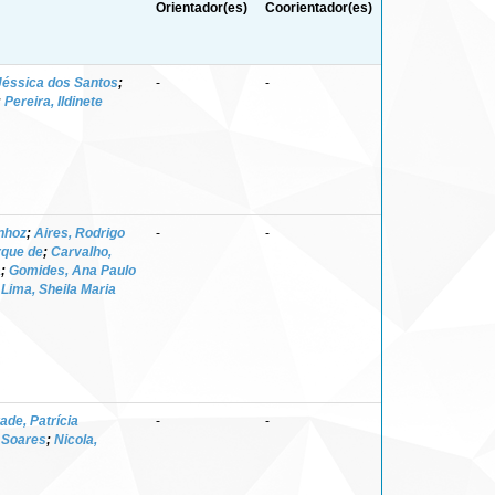
Orientador(es)
Coorientador(es)
Jéssica dos Santos
;
-
-
;
Pereira, Ildinete
nhoz
;
Aires, Rodrigo
-
-
rque de
;
Carvalho,
a
;
Gomides, Ana Paulo
;
Lima, Sheila Maria
ade, Patrícia
-
-
i Soares
;
Nicola,