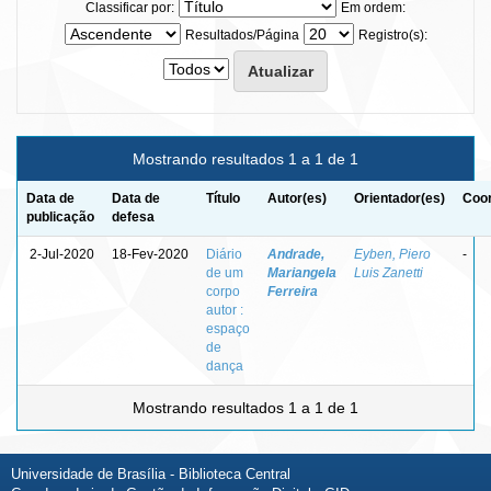
Classificar por:
Em ordem:
Resultados/Página
Registro(s):
Mostrando resultados 1 a 1 de 1
Data de
Data de
Título
Autor(es)
Orientador(es)
Coor
publicação
defesa
2-Jul-2020
18-Fev-2020
Diário
Andrade,
Eyben, Piero
-
de um
Mariangela
Luis Zanetti
corpo
Ferreira
autor :
espaço
de
dança
Mostrando resultados 1 a 1 de 1
Universidade de Brasília - Biblioteca Central