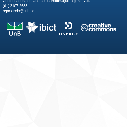
Coordenadoria de Gestão da Informação Digital - GID
(61) 3107-2683
repositorio@unb.br
Fale conosco
Sobre