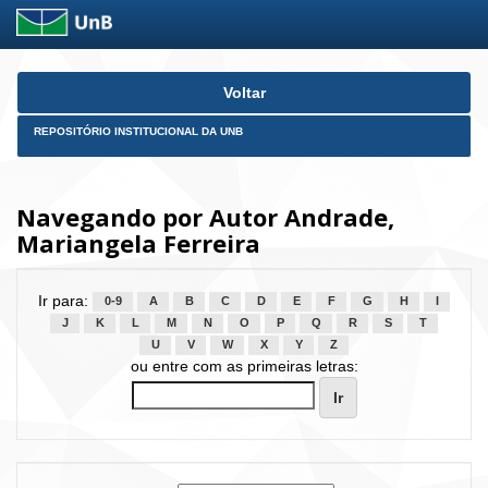
Skip
Voltar
navigation
REPOSITÓRIO INSTITUCIONAL DA UNB
Navegando por Autor Andrade,
Mariangela Ferreira
Ir para:
0-9
A
B
C
D
E
F
G
H
I
J
K
L
M
N
O
P
Q
R
S
T
U
V
W
X
Y
Z
ou entre com as primeiras letras: