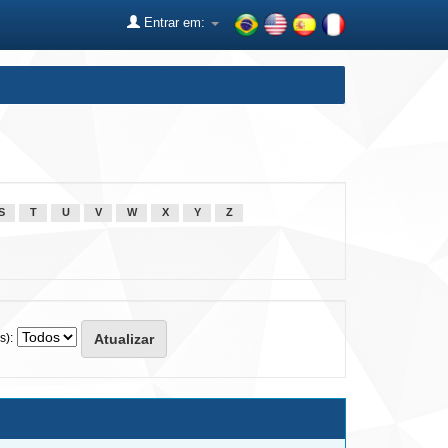
Entrar em:
S
T
U
V
W
X
Y
Z
s):