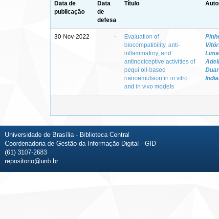
Data de
Data
Título
Auto
publicação
de
defesa
30-Nov-2022
-
Evaluation of
Pinh
biocompatibility, anti-
Vitó
inflammatory, and
Lima
antinociceptive activities of
Adel
pequi oil-based
Duar
nanoemulsion in in vitro
Indi
and in vivo models
Universidade de Brasília - Biblioteca Central
Coordenadoria de Gestão da Informação Digital - GID
(61) 3107-2683
repositorio@unb.br