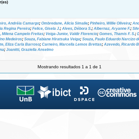
r(es)
eiro, Andréia Camargo
;
Ombredane, Alicia Simalie
;
Pinheiro, Willie Oliveira
;
And
ria Regina Pereira
;
Felice, Gisela J.
;
Alves, Débora S.
;
Albernaz, Aryanne F.
;
Sil
, Milena Campelo Freitas
;
Veiga-Junior, Valdir Florencio
;
Gomes, Thamis F. S.
;
ino Medeiros
;
Souza, Fabiane Hiratsuka Veiga
;
Souza, Paulo Eduardo Narcizo d
te, Eliza Carla Barroso
;
Carneiro, Marcella Lemos Brettas
;
Azevedo, Ricardo 
ana
;
Joanitti, Graziella Anselmo
Mostrando resultados 1 a 1 de 1