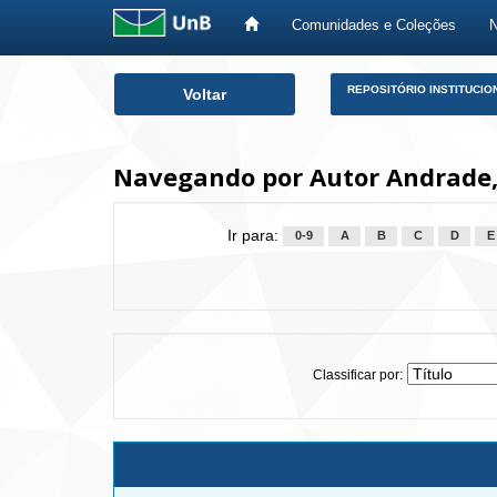
Comunidades e Coleções
Skip
REPOSITÓRIO INSTITUCIO
Voltar
navigation
Navegando por Autor Andrade, 
Ir para:
0-9
A
B
C
D
E
Classificar por: