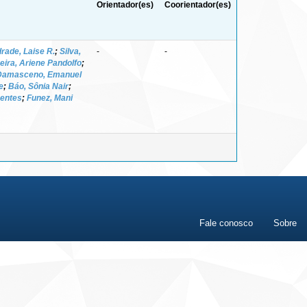
Orientador(es)
Coorientador(es)
rade, Laise R.
;
Silva,
-
-
veira, Ariene Pandolfo
;
Damasceno, Emanuel
e
;
Báo, Sônia Nair
;
Bentes
;
Funez, Mani
Fale conosco
Sobre