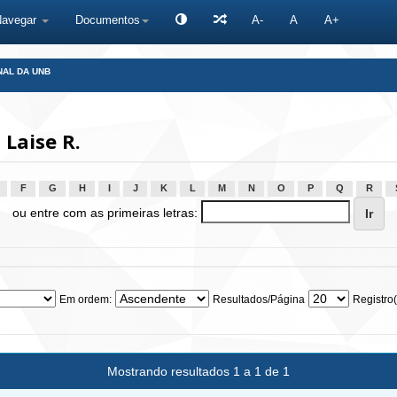
Navegar
Documentos
A-
A
A+
NAL DA UNB
Laise R.
F
G
H
I
J
K
L
M
N
O
P
Q
R
ou entre com as primeiras letras:
Em ordem:
Resultados/Página
Registro(
Mostrando resultados 1 a 1 de 1