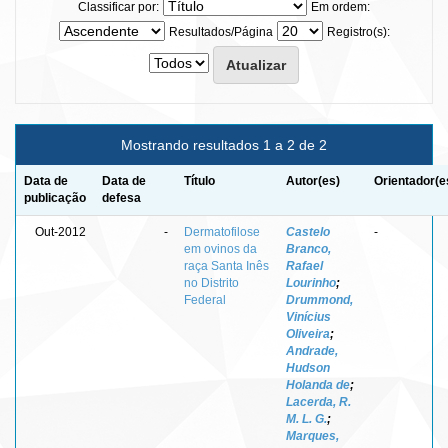
Classificar por:
Em ordem:
Resultados/Página
Registro(s):
Mostrando resultados 1 a 2 de 2
Data de
Data de
Título
Autor(es)
Orientador(e
publicação
defesa
Out-2012
-
Dermatofilose
Castelo
-
em ovinos da
Branco,
raça Santa Inês
Rafael
no Distrito
Lourinho
;
Federal
Drummond,
Vinícius
Oliveira
;
Andrade,
Hudson
Holanda de
;
Lacerda, R.
M. L. G.
;
Marques,