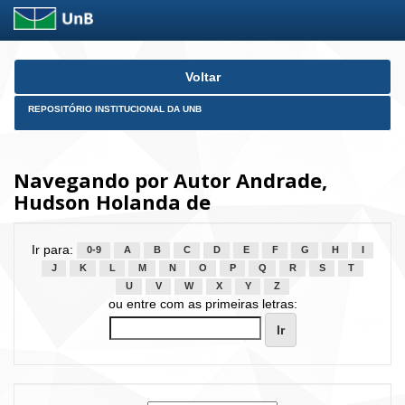
Skip
Voltar
navigation
REPOSITÓRIO INSTITUCIONAL DA UNB
Navegando por Autor Andrade,
Hudson Holanda de
Ir para:
0-9
A
B
C
D
E
F
G
H
I
J
K
L
M
N
O
P
Q
R
S
T
U
V
W
X
Y
Z
ou entre com as primeiras letras: