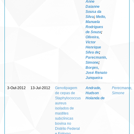
Anne
Daianne
Sousa da
Silva
;
Mello,
Manuela
Rodrigues
de Souza
;
Oliveira,
Victor
Henrique
Silva de
;
Parecmanis,
Simone
;
Borges,
José Renato
Junqueira
3-Out-2012
13-Jul-2012
Genotipagem
Andrade,
Perecmanis,
de cepas de
Hudson
Simone
Staphylococcus
Holanda de
aureus
isolados de
mastites
subclínicas
bovina no
Distrito Federal
e Entorno