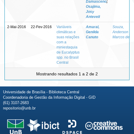
Damasceno
;
Osajima,
Josy
Anteveli
2-Mai-2016
22-Fev-2016
Variáveis
Amaral,
Souza,
climáticas e
Genilda
Anderson
suas relações
Canuto
Marcos de
com a
miniestaquia
de Eucalyptus
spp. no Brasil
Central
Mostrando resultados 1 a 2 de 2
Universidade de Brasília - Biblioteca Central
Coordenadoria de Gestão da Informação Digital - GID
(61) 3107-2683
repositorio@unb.br