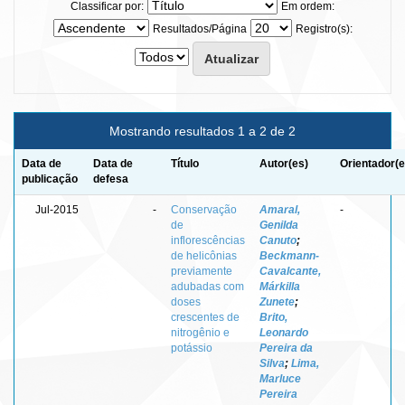
Classificar por:
Em ordem:
Resultados/Página
Registro(s):
Mostrando resultados 1 a 2 de 2
Data de
Data de
Título
Autor(es)
Orientador(e
publicação
defesa
Jul-2015
-
Conservação
Amaral,
-
de
Genilda
inflorescências
Canuto
;
de helicônias
Beckmann-
previamente
Cavalcante,
adubadas com
Márkilla
doses
Zunete
;
crescentes de
Brito,
nitrogênio e
Leonardo
potássio
Pereira da
Silva
;
Lima,
Marluce
Pereira