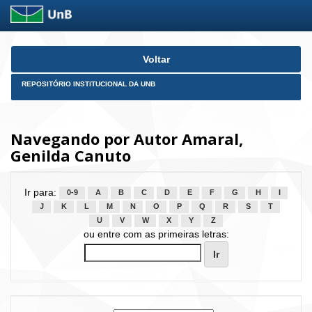
Skip
Voltar
navigation
REPOSITÓRIO INSTITUCIONAL DA UNB
Navegando por Autor Amaral,
Genilda Canuto
Ir para:
0-9
A
B
C
D
E
F
G
H
I
J
K
L
M
N
O
P
Q
R
S
T
U
V
W
X
Y
Z
ou entre com as primeiras letras: