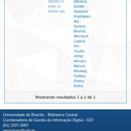
(BDNF) in
Oliveira,
brain of
Danilo
Wistar rats
Gustavo
Rodrigues
de
;
Santos,
Beatriz
Werneck
Lopes
;
Pic-
Taylor,
Aline
;
Mortari,
Márcia
Renata
;
Caldas,
Eloisa
Dutra
Mostrando resultados 1 a 1 de 1
Universidade de Brasília - Biblioteca Central
Coordenadoria de Gestão da Informação Digital - GID
(61) 3107-2683
repositorio@unb.br