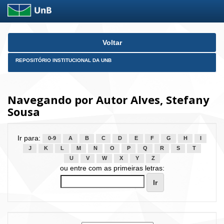
Skip
Voltar
navigation
REPOSITÓRIO INSTITUCIONAL DA UNB
Navegando por Autor Alves, Stefany
Sousa
Ir para:
0-9
A
B
C
D
E
F
G
H
I
J
K
L
M
N
O
P
Q
R
S
T
U
V
W
X
Y
Z
ou entre com as primeiras letras: