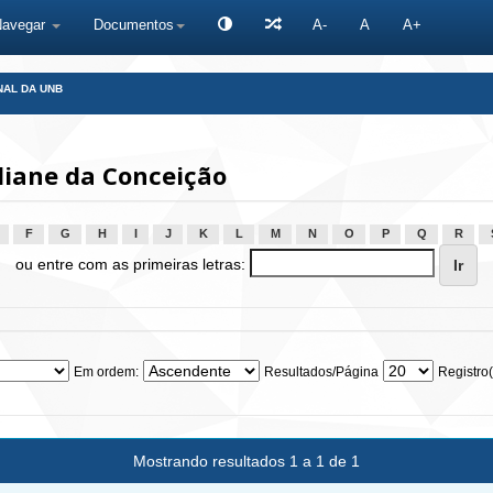
Navegar
Documentos
A-
A
A+
NAL DA UNB
diane da Conceição
F
G
H
I
J
K
L
M
N
O
P
Q
R
ou entre com as primeiras letras:
Em ordem:
Resultados/Página
Registro(
Mostrando resultados 1 a 1 de 1