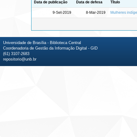
Data de publicação
Data de defesa
Título
9-Set-2019
8-Mar-2019
Mulheres indíge
Universidade de Brasília - Biblioteca Central
Coordenadoria de Gestão da Informação Digital - GID
(61) 3107-2683
repositorio@unb.br