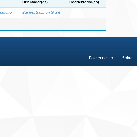
Orientador(es)
Coorientador(es)
nceição
Baines, Stephen Grant
-
Fale conosco
Sobre