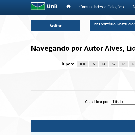
Comunidades e Coleções
Skip
REPOSITÓRIO INSTITUCIO
Voltar
navigation
Navegando por Autor Alves, Li
Ir para:
0-9
A
B
C
D
E
Classificar por: