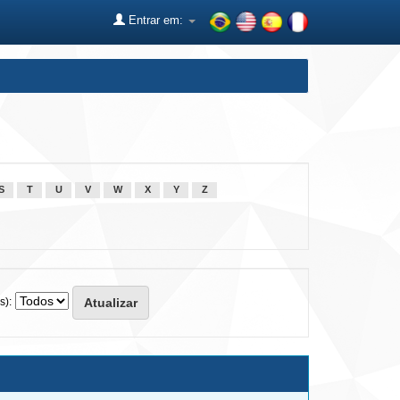
Entrar em:
S
T
U
V
W
X
Y
Z
s):