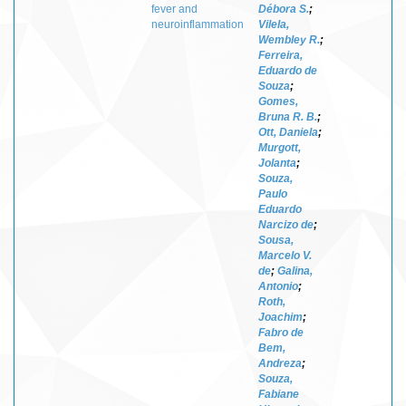
fever and
Débora S.
;
neuroinflammation
Vilela,
Wembley R.
;
Ferreira,
Eduardo de
Souza
;
Gomes,
Bruna R. B.
;
Ott, Daniela
;
Murgott,
Jolanta
;
Souza,
Paulo
Eduardo
Narcizo de
;
Sousa,
Marcelo V.
de
;
Galina,
Antonio
;
Roth,
Joachim
;
Fabro de
Bem,
Andreza
;
Souza,
Fabiane