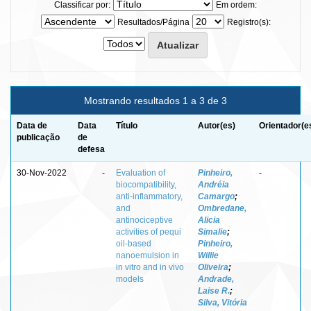
Classificar por:
Em ordem:
Resultados/Página
Registro(s):
Mostrando resultados 1 a 3 de 3
Data de
Data
Título
Autor(es)
Orientador(e
publicação
de
defesa
30-Nov-2022
-
Evaluation of
Pinheiro,
-
biocompatibility,
Andréia
anti-inflammatory,
Camargo
;
and
Ombredane,
antinociceptive
Alicia
activities of pequi
Simalie
;
oil-based
Pinheiro,
nanoemulsion in
Willie
in vitro and in vivo
Oliveira
;
models
Andrade,
Laise R.
;
Silva, Vitória