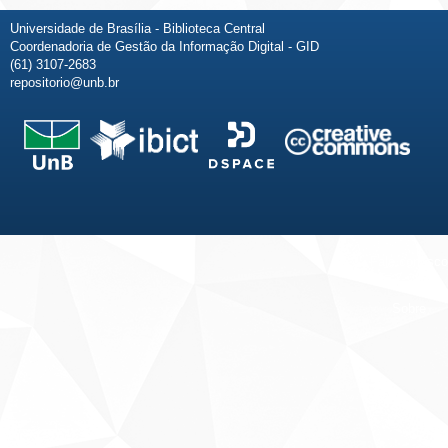
Universidade de Brasília - Biblioteca Central
Coordenadoria de Gestão da Informação Digital - GID
(61) 3107-2683
repositorio@unb.br
Fale conosco
Sobre