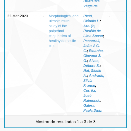
Hiratsuka
Veiga de
22-Mar-2023
-
Morphological and
Ricci,
-
ultrastructural
Cláudia L.
;
study of the
Araújo,
palpebral
Rosélia de
conjunctiva of
Lima Sousa
;
healthy domestic
Passareli,
cats
João V. G.
C.
;
Estanho,
Giovana J.
G.
;
Alves,
Débora S.
;
Nai, Gisele
A.
;
Andrade,
Silvia
Franco
;
Corrêa,
José
Raimundo
;
Galera,
Paula Diniz
Mostrando resultados 1 a 3 de 3