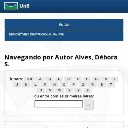
Skip
Voltar
navigation
REPOSITÓRIO INSTITUCIONAL DA UNB
Navegando por Autor Alves, Débora
S.
Ir para:
0-9
A
B
C
D
E
F
G
H
I
J
K
L
M
N
O
P
Q
R
S
T
U
V
W
X
Y
Z
ou entre com as primeiras letras: