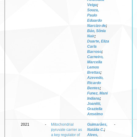
Veiga
;
Souza,
Paulo
Eduardo
Narcizo de
;
Báo, Sônia
Nair
;
Duarte, Eliza
Carla
Barroso
;
Carneiro,
Marcella
Lemos
Brettas
;
Azevedo,
Ricardo
Bentes
;
Funez, Mani
Indiana
;
Joanitti,
Graziella
Anselmo
2021
-
Mitochondrial
Guimarães,
-
pyruvate carrier as
Natália C.
;
a key regulator of
Alves,