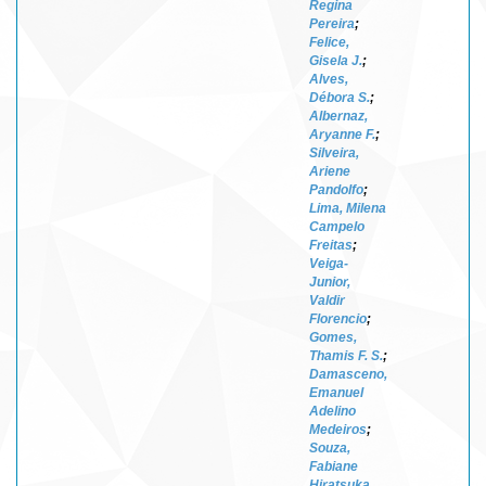
Regina
Pereira
;
Felice,
Gisela J.
;
Alves,
Débora S.
;
Albernaz,
Aryanne F.
;
Silveira,
Ariene
Pandolfo
;
Lima, Milena
Campelo
Freitas
;
Veiga-
Junior,
Valdir
Florencio
;
Gomes,
Thamis F. S.
;
Damasceno,
Emanuel
Adelino
Medeiros
;
Souza,
Fabiane
Hiratsuka