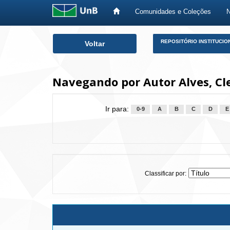
Comunidades e Coleções
Skip
REPOSITÓRIO INSTITUCIO
Voltar
navigation
Navegando por Autor Alves, Cle
Ir para:
0-9
A
B
C
D
E
Classificar por: