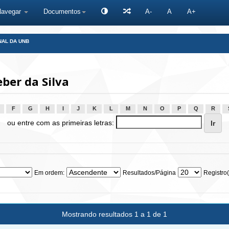
Navegar
Documentos
A-
A
A+
NAL DA UNB
ber da Silva
F
G
H
I
J
K
L
M
N
O
P
Q
R
ou entre com as primeiras letras:
Em ordem:
Resultados/Página
Registro(
Mostrando resultados 1 a 1 de 1