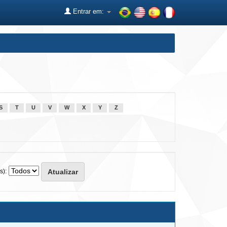
Entrar em:
S
T
U
V
W
X
Y
Z
s):