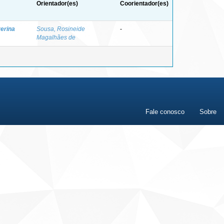
Orientador(es)
Coorientador(es)
erina
Sousa, Rosineide
-
Magalhães de
Fale conosco
Sobre