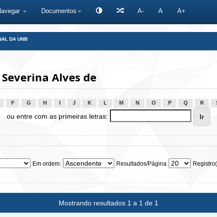
Navegar
Documentos
A-
A
A+
NAL DA UNB
Severina Alves de
F
G
H
I
J
K
L
M
N
O
P
Q
R
ou entre com as primeiras letras:
Em ordem:
Resultados/Página
Registro(
Mostrando resultados 1 a 1 de 1