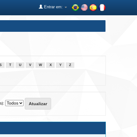
Entrar em:
S
T
U
V
W
X
Y
Z
s):