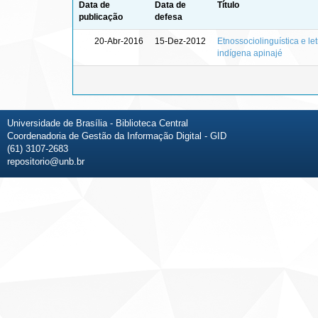
Data de
Data de
Título
publicação
defesa
20-Abr-2016
15-Dez-2012
Etnossociolinguística e le
indígena apinajé
Universidade de Brasília - Biblioteca Central
Coordenadoria de Gestão da Informação Digital - GID
(61) 3107-2683
repositorio@unb.br