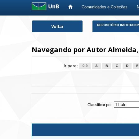
Comunidades e Coleções
Skip
REPOSITÓRIO INSTITUCIO
Voltar
navigation
Navegando por Autor Almeida, 
Ir para:
0-9
A
B
C
D
E
Classificar por: