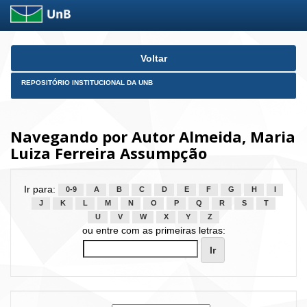
Skip
Voltar
navigation
REPOSITÓRIO INSTITUCIONAL DA UNB
Navegando por Autor Almeida, Maria
Luiza Ferreira Assumpção
Ir para:
0-9
A
B
C
D
E
F
G
H
I
J
K
L
M
N
O
P
Q
R
S
T
U
V
W
X
Y
Z
ou entre com as primeiras letras: