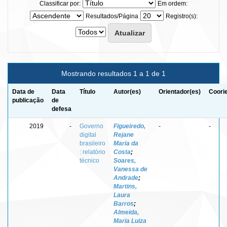
Classificar por:
Em ordem:
Resultados/Página
Registro(s):
Mostrando resultados 1 a 1 de 1
Data de
Data
Título
Autor(es)
Orientador(es)
Coori
publicação
de
defesa
2019
-
Governo
Figueiredo,
-
-
digital
Rejane
brasileiro
Maria da
: relatório
Costa
;
técnico
Soares,
Vanessa de
Andrade
;
Martins,
Laura
Barros
;
Almeida,
Maria Luiza