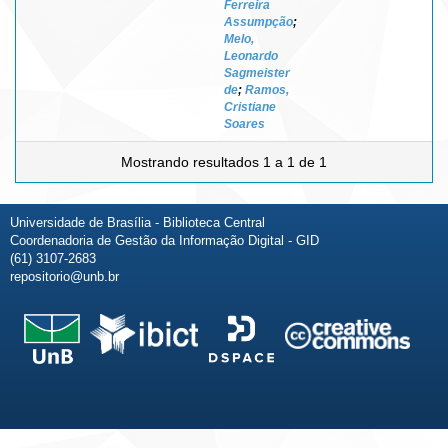
Ferreira
Assumpção
;
Melo,
Leonardo
Sagmeister
de
;
Ramos,
Cristiane
Soares
Mostrando resultados 1 a 1 de 1
Universidade de Brasília - Biblioteca Central
Coordenadoria de Gestão da Informação Digital - GID
(61) 3107-2683
repositorio@unb.br