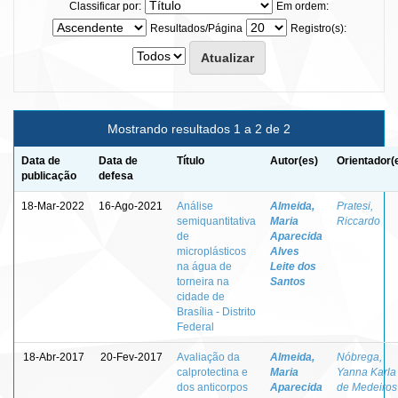
Classificar por:
Em ordem:
Resultados/Página
Registro(s):
Mostrando resultados 1 a 2 de 2
Data de
Data de
Título
Autor(es)
Orientador(
publicação
defesa
18-Mar-2022
16-Ago-2021
Análise
Almeida,
Pratesi,
semiquantitativa
Maria
Riccardo
de
Aparecida
microplásticos
Alves
na água de
Leite dos
torneira na
Santos
cidade de
Brasília - Distrito
Federal
18-Abr-2017
20-Fev-2017
Avaliação da
Almeida,
Nóbrega,
calprotectina e
Maria
Yanna Karla
dos anticorpos
Aparecida
de Medeiros