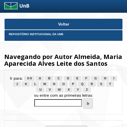
Skip
Voltar
navigation
REPOSITÓRIO INSTITUCIONAL DA UNB
Navegando por Autor Almeida, Maria
Aparecida Alves Leite dos Santos
Ir para:
0-9
A
B
C
D
E
F
G
H
I
J
K
L
M
N
O
P
Q
R
S
T
U
V
W
X
Y
Z
ou entre com as primeiras letras: