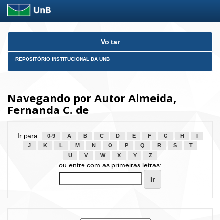
Skip
Voltar
navigation
REPOSITÓRIO INSTITUCIONAL DA UNB
Navegando por Autor Almeida,
Fernanda C. de
Ir para:
0-9
A
B
C
D
E
F
G
H
I
J
K
L
M
N
O
P
Q
R
S
T
U
V
W
X
Y
Z
ou entre com as primeiras letras: