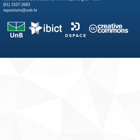
(61) 3107-2683
repositorio@unb.br
Fale conosco
Sobre