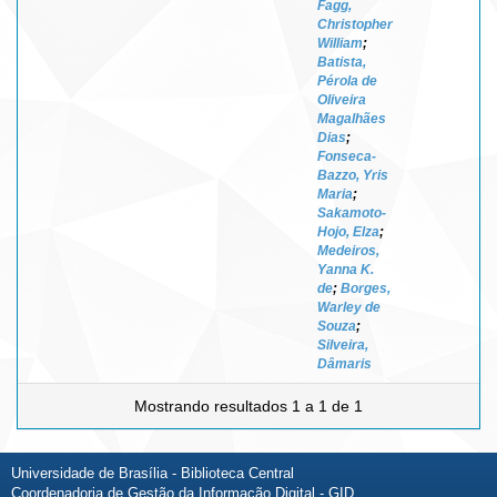
Fagg,
Christopher
William
;
Batista,
Pérola de
Oliveira
Magalhães
Dias
;
Fonseca-
Bazzo, Yris
Maria
;
Sakamoto-
Hojo, Elza
;
Medeiros,
Yanna K.
de
;
Borges,
Warley de
Souza
;
Silveira,
Dâmaris
Mostrando resultados 1 a 1 de 1
Universidade de Brasília - Biblioteca Central
Coordenadoria de Gestão da Informação Digital - GID