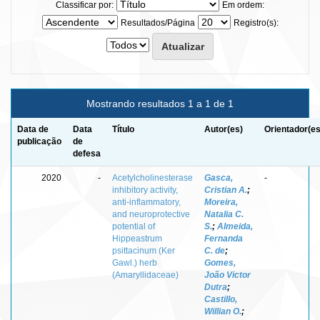
Classificar por:
Em ordem:
Resultados/Página
Registro(s):
Mostrando resultados 1 a 1 de 1
Data de
Data
Título
Autor(es)
Orientador(es
publicação
de
defesa
2020
-
Acetylcholinesterase
Gasca,
-
inhibitory activity,
Cristian A.
;
anti-inflammatory,
Moreira,
and neuroprotective
Natalia C.
potential of
S.
;
Almeida,
Hippeastrum
Fernanda
psittacinum (Ker
C. de
;
Gawl.) herb
Gomes,
(Amaryllidaceae)
João Victor
Dutra
;
Castillo,
Willian O.
;