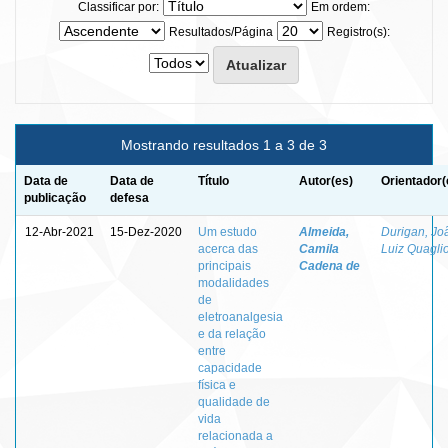
Classificar por:
Em ordem:
Resultados/Página
Registro(s):
Mostrando resultados 1 a 3 de 3
Data de
Data de
Título
Autor(es)
Orientador(
publicação
defesa
12-Abr-2021
15-Dez-2020
Um estudo
Almeida,
Durigan, Jo
acerca das
Camila
Luiz Quaglio
principais
Cadena de
modalidades
de
eletroanalgesia
e da relação
entre
capacidade
física e
qualidade de
vida
relacionada a