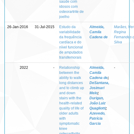
saúde com
idosos com
osteorartrite de
joelho
26-Jan-2016
31-Jul-2015
Estudo da
Almeida,
Marães, Ver
variabilidade
Camila
Regina
da frequência
Cadena de
Fernandes 
cardíaca e do
Silva
nível funcional
de amputados
transfemorais
2022
-
Relationship
Almeida,
-
between the
Camila
ability to walk
Cadena de
;
long distances
DeSantana,
and to climb up
Josimari
and down
Melo
;
stairs with the
Durigan,
health-related
João Luiz
quality of life of
Quagliotti
;
older adults
Azevedo,
with
Patrícia
symptomatic
Garcia
knee
osteoarthritis