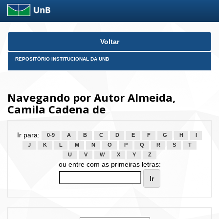
Skip
Voltar
navigation
REPOSITÓRIO INSTITUCIONAL DA UNB
Navegando por Autor Almeida,
Camila Cadena de
Ir para:
0-9
A
B
C
D
E
F
G
H
I
J
K
L
M
N
O
P
Q
R
S
T
U
V
W
X
Y
Z
ou entre com as primeiras letras: