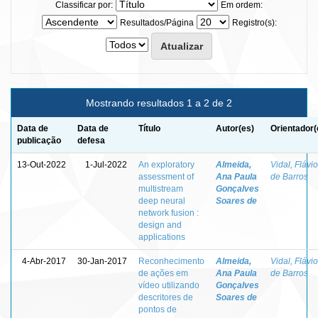
Classificar por:
Em ordem:
Resultados/Página
Registro(s):
Mostrando resultados 1 a 2 de 2
Data de
Data de
Título
Autor(es)
Orientador(
publicação
defesa
13-Out-2022
1-Jul-2022
An exploratory
Almeida,
Vidal, Flávio
assessment of
Ana Paula
de Barros
multistream
Gonçalves
deep neural
Soares de
network fusion :
design and
applications
4-Abr-2017
30-Jan-2017
Reconhecimento
Almeida,
Vidal, Flávio
de ações em
Ana Paula
de Barros
vídeo utilizando
Gonçalves
descritores de
Soares de
pontos de