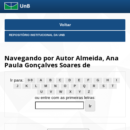
Skip
Voltar
navigation
REPOSITÓRIO INSTITUCIONAL DA UNB
Navegando por Autor Almeida, Ana
Paula Gonçalves Soares de
Ir para:
0-9
A
B
C
D
E
F
G
H
I
J
K
L
M
N
O
P
Q
R
S
T
U
V
W
X
Y
Z
ou entre com as primeiras letras: