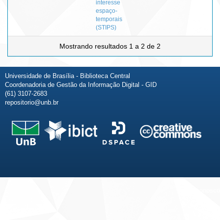
interesse
espaço-
temporais
(STIPS)
Mostrando resultados 1 a 2 de 2
Universidade de Brasília - Biblioteca Central
Coordenadoria de Gestão da Informação Digital - GID
(61) 3107-2683
repositorio@unb.br
Fale conosco
Sobre