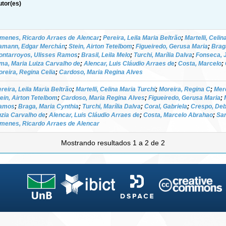
tor(es)
imenes, Ricardo Arraes de Alencar
;
Pereira, Leila Maria Beltrão
;
Martelli, Celin
amann, Edgar Merchán
;
Stein, Airton Tetelbom
;
Figueiredo, Gerusa Maria
;
Brag
ontarroyos, Ulisses Ramos
;
Brasil, Leila Melo
;
Turchi, Marília Dalva
;
Fonseca, 
ma, Maria Luiza Carvalho de
;
Alencar, Luis Cláudio Arraes de
;
Costa, Marcelo
;
reira, Regina Celia
;
Cardoso, Maria Regina Alves
reira, Leila Maria Beltrão
;
Martelli, Celina Maria Turchi
;
Moreira, Regina C
;
Mer
ein, Airton Tetelbom
;
Cardoso, Maria Regina Alves
;
Figueiredo, Gerusa Maria
;
amos
;
Braga, Maria Cynthia
;
Turchi, Marília Dalva
;
Coral, Gabriela
;
Crespo, De
zia Carvalho de
;
Alencar, Luis Cláudio Arraes de
;
Costa, Marcelo Abrahao
;
San
imenes, Ricardo Arraes de Alencar
Mostrando resultados 1 a 2 de 2