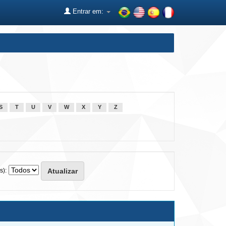
Entrar em:
S
T
U
V
W
X
Y
Z
s):