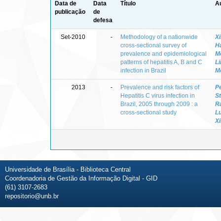
Data de
Data
Título
Au
publicação
de
defesa
Set-2010
-
Methodology of a nationwide
X
cross-sectional survey of
H
prevalence and epidemiological
M
patterns of hepatitis A, B and C
Li
infection in Brazil
Mo
2013
-
Prevalence and risk factors of
Pe
Hepatitis C virus infection in
St
Brazil, 2005 through 2009 : a
R
cross-sectional study
Lu
X
Universidade de Brasília - Biblioteca Central
Coordenadoria de Gestão da Informação Digital - GID
(61) 3107-2683
repositorio@unb.br