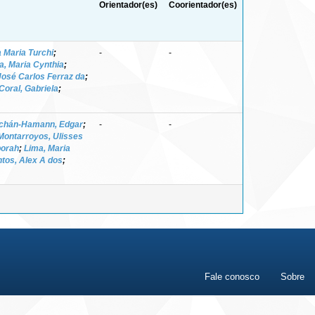
Orientador(es)
Coorientador(es)
a Maria Turchi
;
-
-
a, Maria Cynthia
;
José Carlos Ferraz da
;
Coral, Gabriela
;
chán-Hamann, Edgar
;
-
-
Montarroyos, Ulisses
borah
;
Lima, Maria
tos, Alex A dos
;
Fale conosco
Sobre