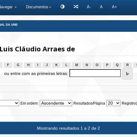
Navegar
Documentos
A-
A
A+
NAL DA UNB
Luis Cláudio Arraes de
F
G
H
I
J
K
L
M
N
O
P
Q
R
ou entre com as primeiras letras:
Em ordem:
Resultados/Página
Registro(
Mostrando resultados 1 a 2 de 2