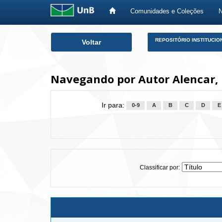
Comunidades e Coleções
Skip
REPOSITÓRIO INSTITUCIO
Voltar
navigation
Navegando por Autor Alencar, 
Ir para:
0-9
A
B
C
D
E
Classificar por: