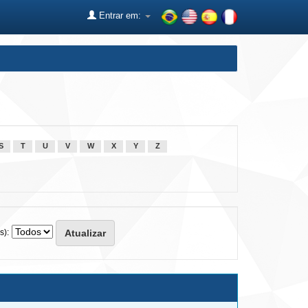
Entrar em:
S
T
U
V
W
X
Y
Z
s):