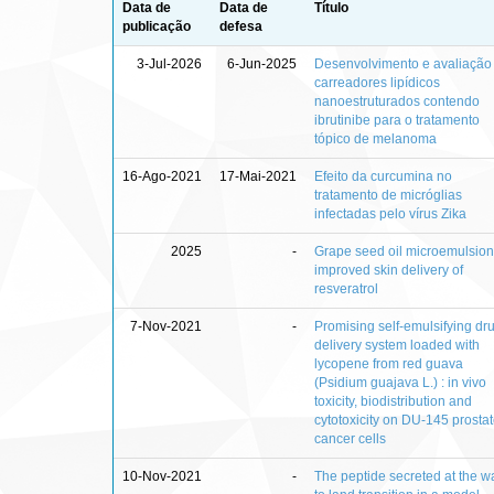
Data de
Data de
Título
publicação
defesa
3-Jul-2026
6-Jun-2025
Desenvolvimento e avaliação
carreadores lipídicos
nanoestruturados contendo
ibrutinibe para o tratamento
tópico de melanoma
16-Ago-2021
17-Mai-2021
Efeito da curcumina no
tratamento de micróglias
infectadas pelo vírus Zika
2025
-
Grape seed oil microemulsion
improved skin delivery of
resveratrol
7-Nov-2021
-
Promising self‑emulsifying dr
delivery system loaded with
lycopene from red guava
(Psidium guajava L.) : in vivo
toxicity, biodistribution and
cytotoxicity on DU‑145 prosta
cancer cells
10-Nov-2021
-
The peptide secreted at the w