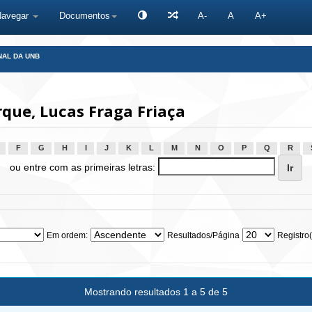
Navegar
Documentos
A-
A
A+
NAL DA UNB
que, Lucas Fraga Friaça
F
G
H
I
J
K
L
M
N
O
P
Q
R
ou entre com as primeiras letras:
Em ordem:
Resultados/Página
Registro(
Mostrando resultados 1 a 5 de 5