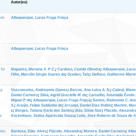
Autor(es)
 de
Albuquerque, Lucas Fraga Friaça
Albuquerque, Lucas Fraga Friaça
 for
Nogueira, Mariana A. P. C.
;
Cardoso, Camila Oliveira
;
Albuquerque, Lucas
Filho, Marcílio Sérgio Soares da
;
Gratieri, Taís
;
Gelfuso, Guilherme Marti
ug
Vasconcelos, Andreanne Gomes
;
Barros, Ana Luisa A. N.
;
Cabral, Wane
Daniel Carneiro
;
Silva, Ingrid Gracielle M. da
;
Carvalho, Amandda Évelin 
Miguel P. de
;
Albuquerque, Lucas Fraga Friaça
;
Santos, Raimunda C. dos
S.
;
Araújo, Felipe Saldanha de
;
Arcanjo, Daniel Dias Rufino
;
Martins, Ma
e
;
Borges, Tatiana Karla dos Santos
;
Báo, Sônia Nair
;
Plácido, Alexandr
te
Kuckelhaus, Selma Aparecida Souza
;
Leite, José Roberto de Souza de 
ater
Barbosa, Eder Alves
;
Plácido, Alexandra
;
Moreira, Daniel Carneiro
;
Albu