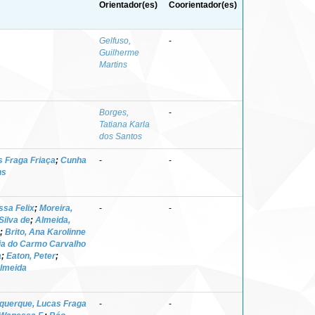
Orientador(es)
Coorientador(es)
Gelfuso,
-
Guilherme
Martins
Borges,
-
Tatiana Karla
dos Santos
 Fraga Friaça
;
Cunha
-
-
ns
ssa Felix
;
Moreira,
-
-
Silva de
;
Almeida,
;
Brito, Ana Karolinne
ria do Carmo Carvalho
a
;
Eaton, Peter
;
Almeida
querque, Lucas Fraga
-
-