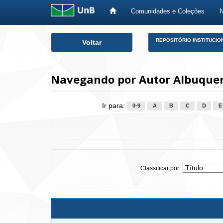
Comunidades e Coleções
Skip
REPOSITÓRIO INSTITUCIO
Voltar
navigation
Navegando por Autor Albuquer
Ir para:
0-9
A
B
C
D
E
Classificar por: