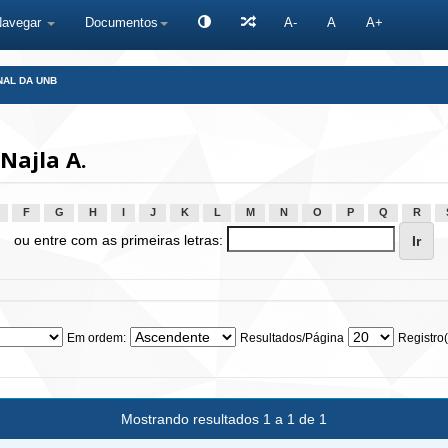
Navegar
Documentos
A-
A
A+
NAL DA UNB
Najla A.
F
G
H
I
J
K
L
M
N
O
P
Q
R
ou entre com as primeiras letras:
Em ordem:
Resultados/Página
Registro(
Mostrando resultados 1 a 1 de 1