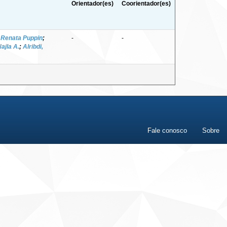
Orientador(es)
Coorientador(es)
 Renata Puppin
;
-
-
Najla A.
;
Alribdi,
Fale conosco
Sobre