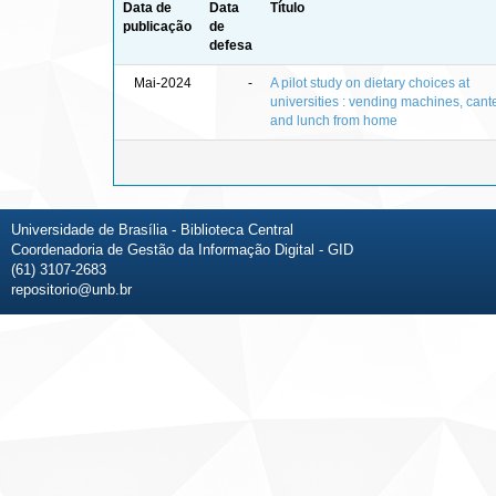
Data de
Data
Título
publicação
de
defesa
Mai-2024
-
A pilot study on dietary choices at
universities : vending machines, cant
and lunch from home
Universidade de Brasília - Biblioteca Central
Coordenadoria de Gestão da Informação Digital - GID
(61) 3107-2683
repositorio@unb.br