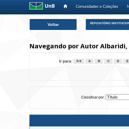
Comunidades e Coleções
Skip
REPOSITÓRIO INSTITUCIO
Voltar
navigation
Navegando por Autor Albaridi, 
Ir para:
0-9
A
B
C
D
E
Classificar por: