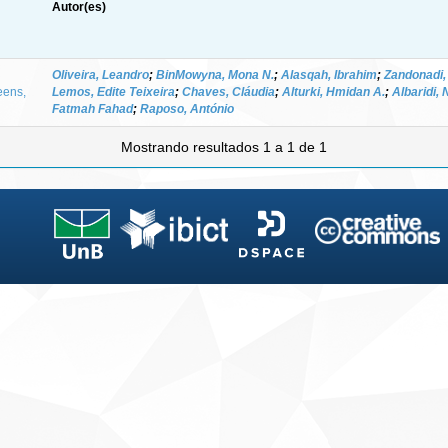
Autor(es)
Oliveira, Leandro
;
BinMowyna, Mona N.
;
Alasqah, Ibrahim
;
Zandonadi,
eens,
Lemos, Edite Teixeira
;
Chaves, Cláudia
;
Alturki, Hmidan A.
;
Albaridi, 
Fatmah Fahad
;
Raposo, António
Mostrando resultados 1 a 1 de 1