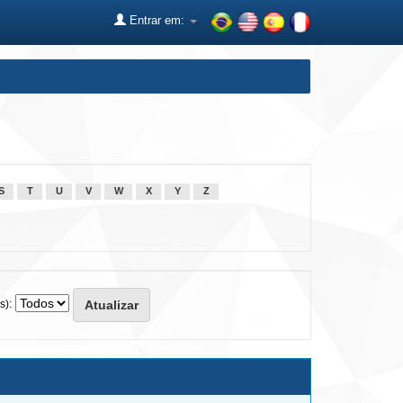
Entrar em:
S
T
U
V
W
X
Y
Z
s):