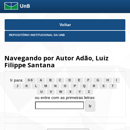
Skip
Voltar
navigation
REPOSITÓRIO INSTITUCIONAL DA UNB
Navegando por Autor Adão, Luiz
Filippe Santana
Ir para:
0-9
A
B
C
D
E
F
G
H
I
J
K
L
M
N
O
P
Q
R
S
T
U
V
W
X
Y
Z
ou entre com as primeiras letras: