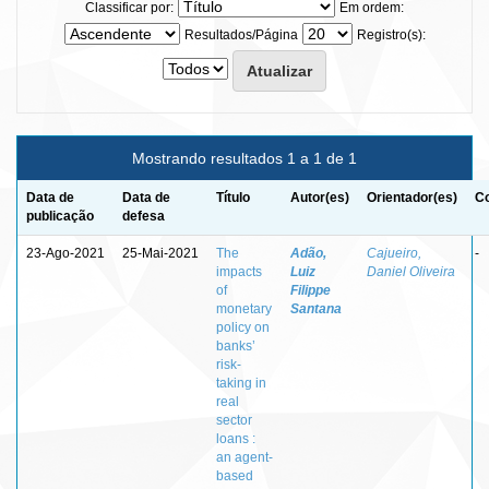
Classificar por:
Em ordem:
Resultados/Página
Registro(s):
Mostrando resultados 1 a 1 de 1
Data de
Data de
Título
Autor(es)
Orientador(es)
Co
publicação
defesa
23-Ago-2021
25-Mai-2021
The
Adão,
Cajueiro,
-
impacts
Luiz
Daniel Oliveira
of
Filippe
monetary
Santana
policy on
banks’
risk-
taking in
real
sector
loans :
an agent-
based