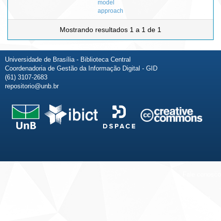
model
approach
Mostrando resultados 1 a 1 de 1
Universidade de Brasília - Biblioteca Central
Coordenadoria de Gestão da Informação Digital - GID
(61) 3107-2683
repositorio@unb.br
Fale conosco
Sobre