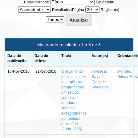
Classificar por:
Em ordem:
Resultados/Página
Registro(s):
Mostrando resultados 1 a 3 de 3
Data de
Data de
Título
Autor(es)
Orientador(
publicação
defesa
16-Nov-2016
21-Set-2016
O orçamento
Fonseca,
Mendes,
público e suas
Rafael
Gilmar Ferre
emergências
Campos
programadas :
Soares da
um estudo
sobre a
abertura de
créditos
extraordinários
por medida
provisória
(2008-2015)