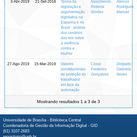
3-Abr-2019
21-Set-2018
Teoria da
Nascimento,
Atienza
legislação e
Roberta
Rodríguez,
argumentação
Simões
Manuel
legislativa na
Espanha e no
Brasil : análise
dos cenários
das leis sobre
a violência
contra a
mulher
27-Ago-2019
15-Mar-2019
Valores
Cezar,
Delgado,
constitucionais
Frederico
Gabriela
de proteção do
Gonçalves
Neves
trabalhador
em face da
automação
Mostrando resultados 1 a 3 de 3
Universidade de Brasília - Biblioteca Central
Coordenadoria de Gestão da Informação Digital - GID
(61) 3107-2683
repositorio@unb.br