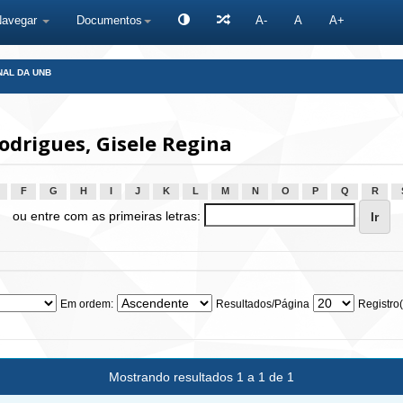
Navegar
Documentos
A-
A
A+
NAL DA UNB
drigues, Gisele Regina
F
G
H
I
J
K
L
M
N
O
P
Q
R
ou entre com as primeiras letras:
Em ordem:
Resultados/Página
Registro(
Mostrando resultados 1 a 1 de 1