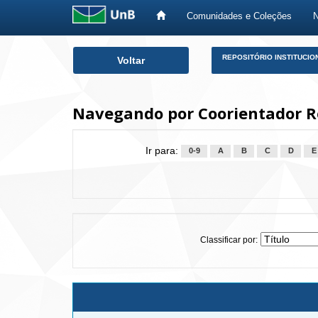
Comunidades e Coleções
Skip
REPOSITÓRIO INSTITUCIO
Voltar
navigation
Navegando por Coorientador Ro
Ir para:
0-9
A
B
C
D
E
Classificar por: