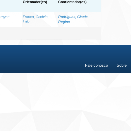
Orientador(es)
Coorientador(es)
rrayne
Franco, Octávio
Rodrigues, Gisele
Luiz
Regina
Fale conosco
Sobre