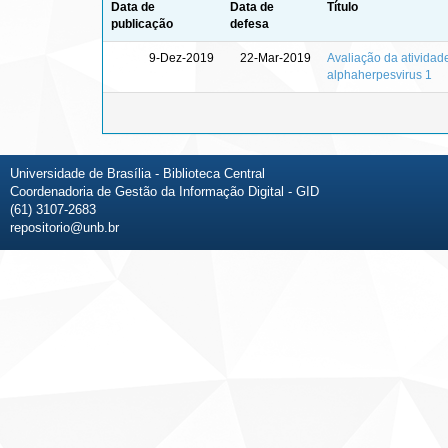
Data de
Data de
Título
publicação
defesa
9-Dez-2019
22-Mar-2019
Avaliação da atividad
alphaherpesvirus 1
Universidade de Brasília - Biblioteca Central
Coordenadoria de Gestão da Informação Digital - GID
(61) 3107-2683
repositorio@unb.br