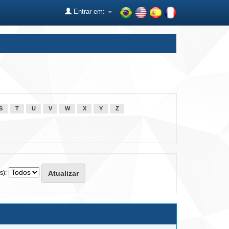
Entrar em:
S
T
U
V
W
X
Y
Z
s):