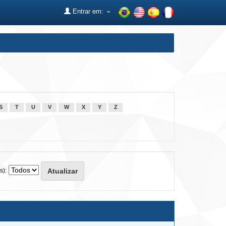
Entrar em:
S
T
U
V
W
X
Y
Z
s):