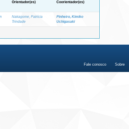
Orientador(es)
Coorientador(es)
n
Nakagome, Patrícia
Pinheiro, Kimiko
Trindade
Uchigasaki
Fale conosco
Sobre