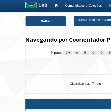
Comunidades e Coleções
Skip
REPOSITÓRIO INSTITUCIO
Voltar
navigation
Navegando por Coorientador Pi
Ir para:
0-9
A
B
C
D
E
Classificar por: