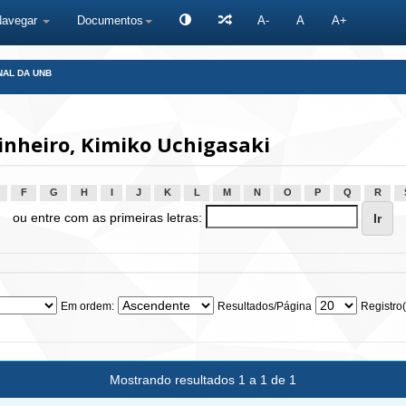
Navegar
Documentos
A-
A
A+
NAL DA UNB
nheiro, Kimiko Uchigasaki
F
G
H
I
J
K
L
M
N
O
P
Q
R
ou entre com as primeiras letras:
Em ordem:
Resultados/Página
Registro(
Mostrando resultados 1 a 1 de 1