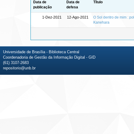
Data de
Data de
Título
publicação
defesa
1-Dez-2021
12-Ago-2021
O Sol dentro de mim : po
Kanehara
Universidade de Brasília - Biblioteca Central
Coordenadoria de Gestão da Informação Digital - GID
(61) 3107-2683
repositorio@unb.br