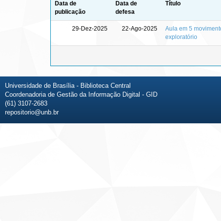
Data de
Data de
Título
publicação
defesa
29-Dez-2025
22-Ago-2025
Aula em 5 movimento
exploratório
Universidade de Brasília - Biblioteca Central
Coordenadoria de Gestão da Informação Digital - GID
(61) 3107-2683
repositorio@unb.br