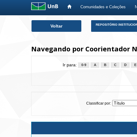
Comunidades e Coleções
Skip
REPOSITÓRIO INSTITUCIO
Voltar
navigation
Navegando por Coorientador Ne
Ir para:
0-9
A
B
C
D
E
Classificar por: