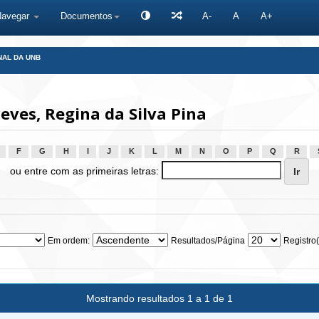
Navegar
Documentos
A-
A
A+
NAL DA UNB
ves, Regina da Silva Pina
F
G
H
I
J
K
L
M
N
O
P
Q
R
ou entre com as primeiras letras:
Em ordem:
Resultados/Página
Registro(
Mostrando resultados 1 a 1 de 1