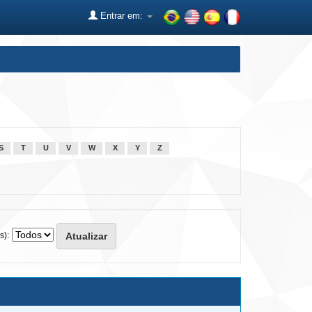
Entrar em:
S
T
U
V
W
X
Y
Z
s):