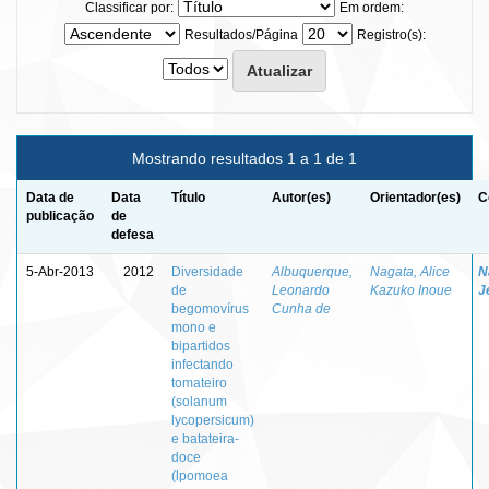
Classificar por:
Em ordem:
Resultados/Página
Registro(s):
Mostrando resultados 1 a 1 de 1
Data de
Data
Título
Autor(es)
Orientador(es)
C
publicação
de
defesa
5-Abr-2013
2012
Diversidade
Albuquerque,
Nagata, Alice
N
de
Leonardo
Kazuko Inoue
J
begomovírus
Cunha de
mono e
bipartidos
infectando
tomateiro
(solanum
lycopersicum)
e batateira-
doce
(lpomoea