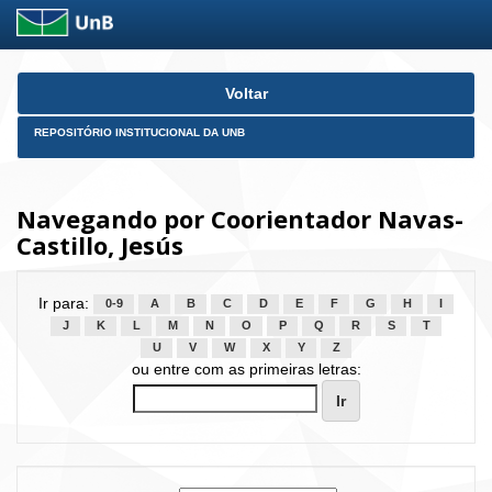
Skip
Voltar
navigation
REPOSITÓRIO INSTITUCIONAL DA UNB
Navegando por Coorientador Navas-
Castillo, Jesús
Ir para:
0-9
A
B
C
D
E
F
G
H
I
J
K
L
M
N
O
P
Q
R
S
T
U
V
W
X
Y
Z
ou entre com as primeiras letras: