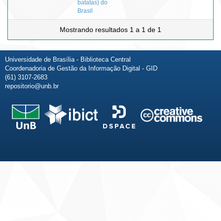
batatas) do
Brasil
Mostrando resultados 1 a 1 de 1
Universidade de Brasília - Biblioteca Central
Coordenadoria de Gestão da Informação Digital - GID
(61) 3107-2683
repositorio@unb.br
Fale conosco
Sobre