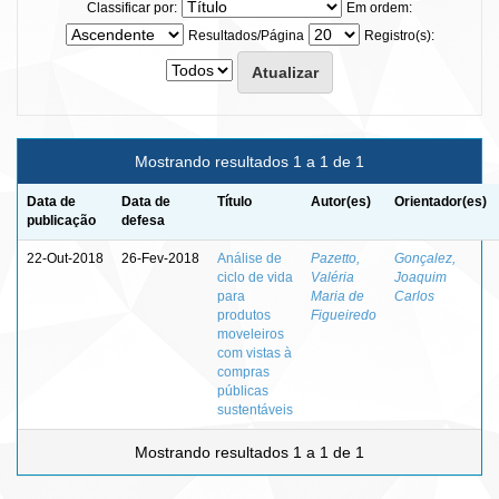
Classificar por:
Em ordem:
Resultados/Página
Registro(s):
Mostrando resultados 1 a 1 de 1
Data de
Data de
Título
Autor(es)
Orientador(es)
publicação
defesa
22-Out-2018
26-Fev-2018
Análise de
Pazetto,
Gonçalez,
ciclo de vida
Valéria
Joaquim
para
Maria de
Carlos
produtos
Figueiredo
moveleiros
com vistas à
compras
públicas
sustentáveis
Mostrando resultados 1 a 1 de 1