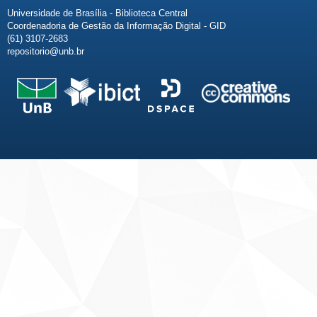
Universidade de Brasília - Biblioteca Central
Coordenadoria de Gestão da Informação Digital - GID
(61) 3107-2683
repositorio@unb.br
Fale conosco
Sobre