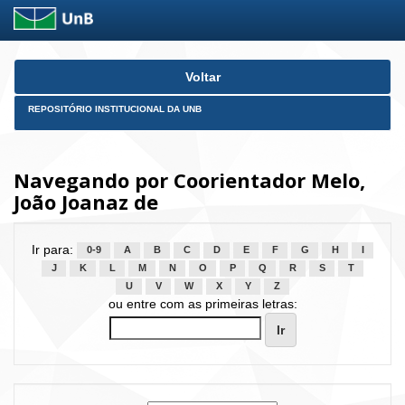
Skip
Voltar
navigation
REPOSITÓRIO INSTITUCIONAL DA UNB
Navegando por Coorientador Melo,
João Joanaz de
Ir para:
0-9
A
B
C
D
E
F
G
H
I
J
K
L
M
N
O
P
Q
R
S
T
U
V
W
X
Y
Z
ou entre com as primeiras letras: