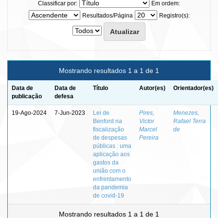
Classificar por:
Em ordem:
Resultados/Página
Registro(s):
Mostrando resultados 1 a 1 de 1
Data de
Data de
Título
Autor(es)
Orientador(es)
publicação
defesa
19-Ago-2024
7-Jun-2023
Lei de
Pires,
Menezes,
Benford na
Victor
Rafael Terra
fiscalização
Marcel
de
de despesas
Pereira
públicas : uma
aplicação aos
gastos da
união com o
enfrentamento
da pandemia
de covid-19
Mostrando resultados 1 a 1 de 1