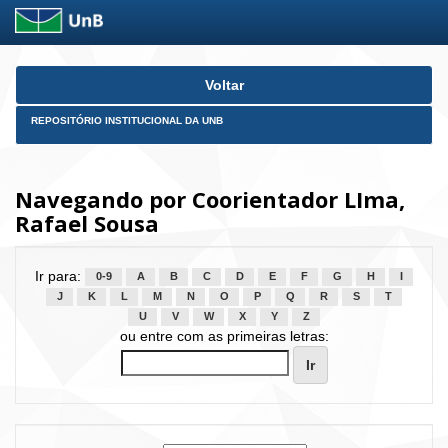
Skip
Voltar
navigation
REPOSITÓRIO INSTITUCIONAL DA UNB
Navegando por Coorientador LIma,
Rafael Sousa
Ir para:
0-9
A
B
C
D
E
F
G
H
I
J
K
L
M
N
O
P
Q
R
S
T
U
V
W
X
Y
Z
ou entre com as primeiras letras: